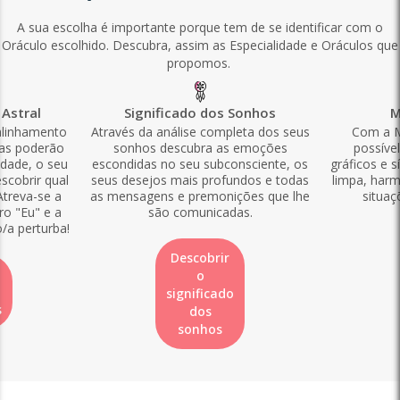
A sua escolha é importante porque tem de se identificar com o
Oráculo escolhido. Descubra, assim as Especialidade e Oráculos que
propomos.
Astral
Significado dos Sonhos
M
alinhamento
Através da análise completa dos seus
Com a M
las poderão
sonhos descubra as emoções
possíve
idade, o seu
escondidas no seu subconsciente, os
gráficos e s
scobrir qual
seus desejos mais profundos e todas
limpa, harm
Atreva-se a
as mensagens e premonições que lhe
situaç
ro "Eu" e a
são comunicadas.
o/a perturba!
Descobrir
o
significado
s
dos
sonhos