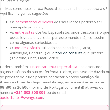
inquietam a mente.
👉 Mas como escolher o/a Especialista que melhor se adequa a si?
Aqui ficam algumas sugestões:
Os
comentários verídicos
dos/as Clientes poderão ser
uma ajuda preciosa;
As
entrevistas
dos/as Especialistas onde descobrirá o que
os/as levou a enveredar por este mundo mágico, assim
como algumas curiosidades;
O
tipo de Oráculo
utilizado nas consultas (Tarot,
Astrologia, Pêndulo...) ou o
tipo de consulta
que prefere
(Telefone, Chat, Email, Vídeo).
Poderá também "
Encontrar um/a Especialista"
, selecionando
alguns critérios da sua preferência. E claro, em caso de dúvida ou
se precisar de ajuda poderá contactar o nosso
Serviço de
Apoio ao Cliente disponível de segunda a sexta-feira das
08h00 às 20h00
(horário de Portugal continental) através do
número
+351 308 803 009
ou do email
apoiocliente@wengo.com
.