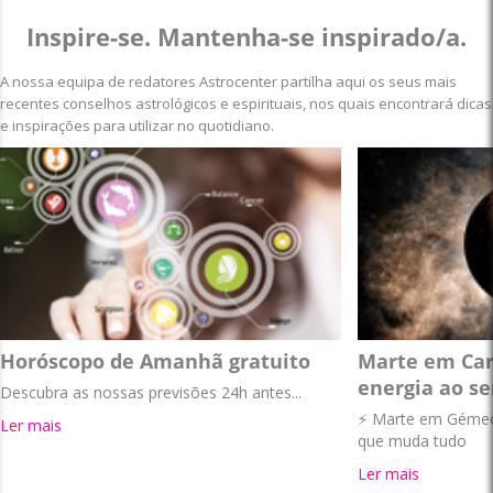
Inspire-se. Mantenha-se inspirado/a.
A nossa equipa de redatores Astrocenter partilha aqui os seus mais
recentes conselhos astrológicos e espirituais, nos quais encontrará dicas
e inspirações para utilizar no quotidiano.
Horóscopo de Amanhã gratuito
Marte em Car
energia ao se
Descubra as nossas previsões 24h antes...
⚡ Marte em Gémeos
Ler mais
que muda tudo
Ler mais