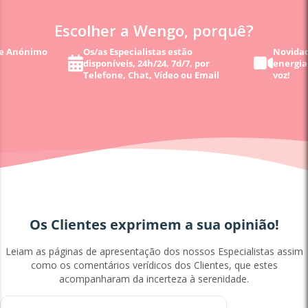
Escolher a Wengo, porquê?
 e Anónimo
Os/as Especialistas estão
Novidad
disponíveis, 24h/24, 7d/7, por
energia
Telefone, Chat, Vídeo ou Email
voz!
Os Clientes exprimem a sua opinião!
Leiam as páginas de apresentação dos nossos Especialistas assim
como os comentários verídicos dos Clientes, que estes
acompanharam da incerteza à serenidade.