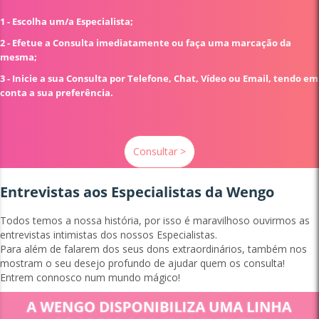
1 - Escolha um/a Especialista;
2 - Efetue a Consulta imediatamente ou faça uma marcação da
mesma;
3 - Inicie a sua Consulta por Telefone, Chat, Vídeo ou Email, tendo em
conta a sua preferência.
Consultar >
Entrevistas aos Especialistas da Wengo
Todos temos a nossa história, por isso é maravilhoso ouvirmos as
entrevistas intimistas dos nossos Especialistas.
Para além de falarem dos seus dons extraordinários, também nos
mostram o seu desejo profundo de ajudar quem os consulta!
Entrem connosco num mundo mágico!