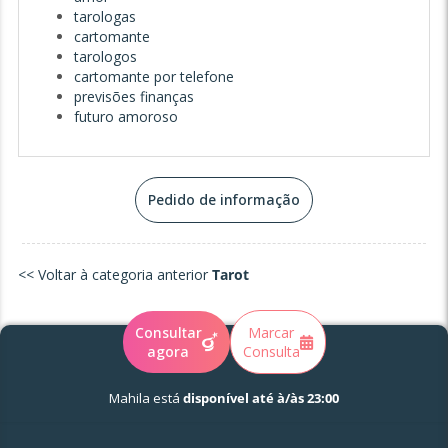
tarologas
cartomante
tarologos
cartomante por telefone
previsões finanças
futuro amoroso
Pedido de informação
<< Voltar à categoria anterior
Tarot
Consultar
Marcar
agora
Consulta
Mahila está
disponível até à/às 23:00