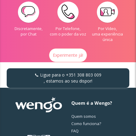
Discretamente,
Por Telefone,
Por Vídeo,
por Chat
com o poder da voz
uma experiência
única
Experimente já!
📞 Ligue para o
+351 308 803 009
, estamos ao seu dispor!
Quem é a Wengo?
Quem somos
Como funciona?
FAQ