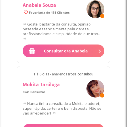
Anabela Souza
99.8% de Clientes satisfeitos/as
Favorito/a de 151 Clientes
Gostei bastante da consulta, opinião
baseada essencialmente pela clareza,
profissionalismo e simplicidade do que tran...
Consultar o/a Anabela
Há 6 dias - anarendasrosa consultou
Mokita Taróloga
6541 Consultas
Favorito/a de 69 Clientes
Nunca tinha consultado a Mokita e adorei,
super rápida, certeira e bem disposta. Não se
vão arrepender!