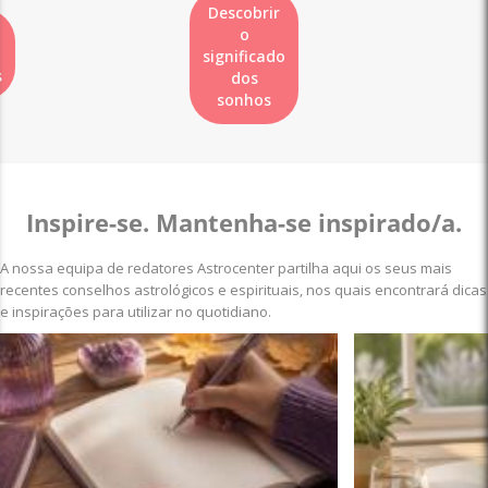
Descobrir
o
significado
s
dos
sonhos
Inspire-se. Mantenha-se inspirado/a.
A nossa equipa de redatores Astrocenter partilha aqui os seus mais
recentes conselhos astrológicos e espirituais, nos quais encontrará dicas
e inspirações para utilizar no quotidiano.