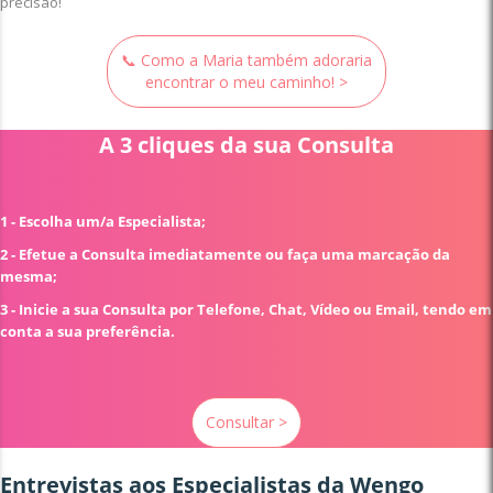
precisão!
📞 Como a Maria também adoraria
encontrar o meu caminho! >
A 3 cliques da sua Consulta
1 - Escolha um/a Especialista;
2 - Efetue a Consulta imediatamente ou faça uma marcação da
mesma;
3 - Inicie a sua Consulta por Telefone, Chat, Vídeo ou Email, tendo em
conta a sua preferência.
Consultar >
Entrevistas aos Especialistas da Wengo