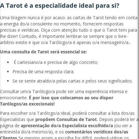
A Tarot é a especialidade ideal para si?
Uma tiragem nunca é por acaso: as cartas de Tarot tendo em conta
a energia do/a consulente no momento, fornecem respostas
precisas e verídicas. Oiça com atenção tudo o que o Tarot tem para
lhe dizer! Contudo, é importante lembrar-se sempre que o livre-
arbítrio existe e que o/a Tarólogo/a é apenas o/a mensageiro/a...
Uma consulta de Tarot será essencial se:
É cartesiano/a e precisa de algo concreto;
Precisa de uma resposta clara;
Se se sente atraído/a pelas cartas e pelos seus significados.
Consultar um/a Tarólogo/a pode ser uma experiência intensa e
emocionante.
É por isso que colocamos ao seu dispor
Tarólogos/as excecionais!
Para escolher o/a Tarólogo/a ideal, poderá consultar a lista dos/as
Especialistas que
propõem Consultas de Tarot
. Depois poderá ler a
página de
apresentação do/a Especialista escolhido/a
(ou ver a
entrevista do/a mesmo/a), e os
comentários verídicos dos/as
Clientes.
Se mesmo assim a escolha for difícil, poderá utilizar os