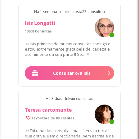
Há 1 semana - marinacosta23 consultou
Isis Longatti
10808 Consultas
Favorito/a de 103 Clientes
Isis primeira de muitas consultas consigo e
estou extremamente grata pela delicadeza e
acolhimento da sua parte !! Se...
Consultar o/a Isis
Há 3 dias - lnlwiu consultou
Teresa cartomante
99.6% de Clientes satisfeitos/as
Favorito/a de 88 Clientes
Foi uma das consultas mais "terra a terra"
que obtive. Bem direccionada, bem escrita e de