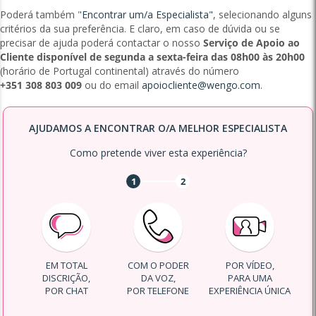
Poderá também "
Encontrar um/a Especialista"
, selecionando alguns
critérios da sua preferência. E claro, em caso de dúvida ou se
precisar de ajuda poderá contactar o nosso
Serviço de Apoio ao
Cliente disponível de segunda a sexta-feira das 08h00 às 20h00
(horário de Portugal continental) através do número
+351 308 803 009
ou do email
apoiocliente@wengo.com
.
AJUDAMOS A ENCONTRAR O/A MELHOR ESPECIALISTA
Como pretende viver esta experiência?
1
2
EM TOTAL
COM O PODER
POR VÍDEO,
DISCRIÇÃO,
DA VOZ,
PARA UMA
POR CHAT
POR TELEFONE
EXPERIÊNCIA ÚNICA