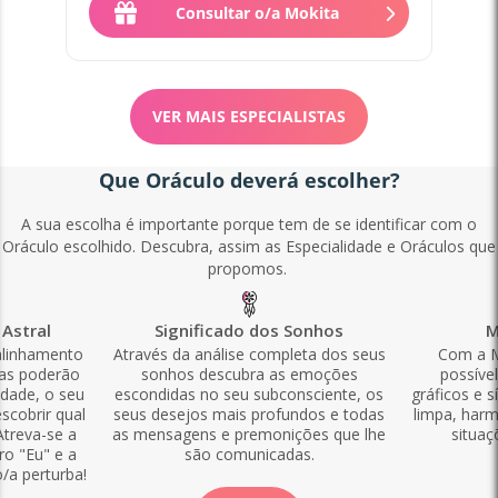
Consultar o/a Mokita
VER MAIS ESPECIALISTAS
Que Oráculo deverá escolher?
A sua escolha é importante porque tem de se identificar com o
Oráculo escolhido. Descubra, assim as Especialidade e Oráculos que
propomos.
Astral
Significado dos Sonhos
M
alinhamento
Através da análise completa dos seus
Com a M
las poderão
sonhos descubra as emoções
possíve
idade, o seu
escondidas no seu subconsciente, os
gráficos e s
scobrir qual
seus desejos mais profundos e todas
limpa, harm
Atreva-se a
as mensagens e premonições que lhe
situaç
ro "Eu" e a
são comunicadas.
o/a perturba!