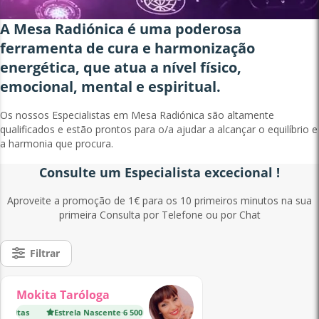
A Mesa Radiónica é uma poderosa
ferramenta de cura e harmonização
energética, que atua a nível físico,
emocional, mental e espiritual.
Os nossos Especialistas em Mesa Radiónica são altamente
qualificados e estão prontos para o/a ajudar a alcançar o equilíbrio e
a harmonia que procura.
Consulte um Especialista excecional !
Aproveite a promoção de 1€ para os 10 primeiros minutos na sua
primeira Consulta por Telefone ou por Chat
Filtrar
Mokita Taróloga
ltas
Estrela Nascente
·
6 500 Consultas
Estrela Nascente
·
4 500 C