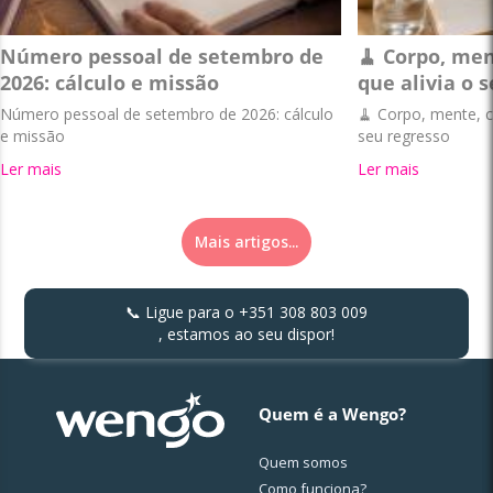
Número pessoal de setembro de
🧹 Corpo, men
2026: cálculo e missão
que alivia o 
Número pessoal de setembro de 2026: cálculo
🧹 Corpo, mente, c
e missão
seu regresso
Ler mais
Ler mais
Mais artigos...
📞 Ligue para o
+351 308 803 009
, estamos ao seu dispor!
Quem é a Wengo?
Quem somos
Como funciona?