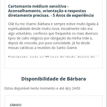
Cartomante médium sensitiva -
Aconselhamento, orientação e respostas
diretamente precisas. - 5 Anos de experiência
Olá! Eu me chamo Bárbara e sempre estive muito ligada à
espiritualidade desde muito nova. Inicialmente não era
algo voluntário, confesso que frequentei os mais diversos
tipos de culto religioso por obrigação da minha mãe e,
depois de crescida, por pura curiosidade. Já fui desde
missas católicas a reuniões do Santo Daime.
Entretanto, após os 30 anos de idade, depois de 
passar pelos mais diferentes tipos de experiência, 
e especificamente após a minha mudança para 
Portugal, entendi e finalmente aceitei que havia 
Disponibilidade de Bárbara
um chamado a exercer.
Estou disponível neste momento e até à(s) 24:00
Sempre me causou algum sentimento bom e 
estranho ao mesmo tempo (que eu não sei 
definir), o fato de algumas pessoas se sentirem 
SÁBADO
muito a vontade para contar coisas muito íntimas 