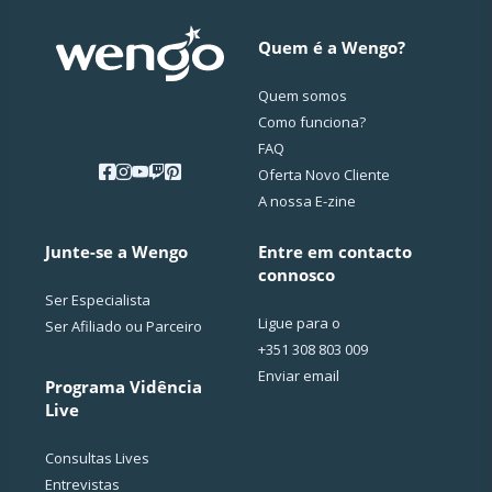
deve ser personalizada para as necessidades e 
desafios únicos de cada pessoa.
Quem é a Wengo?
Além disso, estou sempre em busca de aprimorar 
Quem somos
meus conhecimentos sobre as cartas e outras 
Como funciona?
práticas espirituais que podem complementar as 
FAQ
leituras, pois tenho a convicção de que quanto 
Oferta Novo Cliente
mais procuramos nos aprimorar, mais próximo 
A nossa E-zine
chegamos da nossa missão-destino.
Junte-se a Wengo
Entre em contacto
connosco
Ser Especialista
Ligue para o
Ser Afiliado ou Parceiro
+351 308 803 009
Enviar email
Programa Vidência
Live
Consultas Lives
Entrevistas