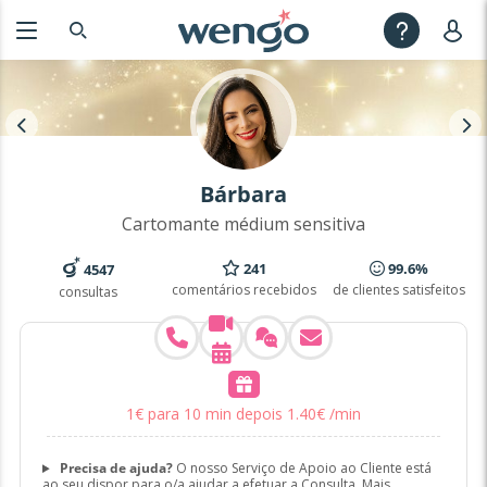
Bárbara
Cartomante médium sensitiva
241
99.6%
4547
comentários recebidos
de clientes satisfeitos
consultas
1
€
para 10 min
depois
1
.
40
€
/min
Precisa de ajuda?
O nosso Serviço de Apoio ao Cliente está
ao seu dispor para o/a ajudar a efetuar a Consulta.
Mais