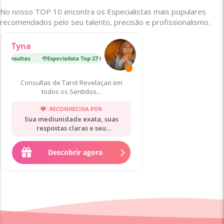
No nosso TOP 10 encontra os Especialistas mais populares
recomendados pelo seu talento, precisão e profissionalismo.
Tyna
Consultas
Especialista Top
·
27 000 Consultas
Especialista Top
·
19 0
Consultas de Tarot Revelaçao em
todos os Sentidos...
RECONHECIDA POR
Sua mediunidade exata, suas
respostas claras e seu
acolhimento.
Descobrir agora