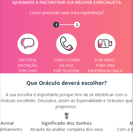
AJUDAMOS A ENCONTRAR O/A MELHOR ESPECIALISTA
Como pretende viver esta experiência?
1
2
EM TOTAL
COM O PODER
POR VÍDEO,
DISCRIÇÃO,
DA VOZ,
PARA UMA
POR CHAT
POR TELEFONE
EXPERIÊNCIA ÚNICA
Que Oráculo deverá escolher?
A sua escolha é importante porque tem de se identificar com o
Oráculo escolhido. Descubra, assim as Especialidade e Oráculos que
propomos.
Astral
Significado dos Sonhos
M
alinhamento
Através da análise completa dos seus
Com a M