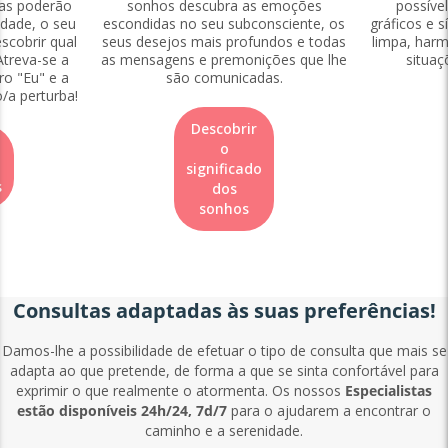
las poderão
sonhos descubra as emoções
possíve
idade, o seu
escondidas no seu subconsciente, os
gráficos e s
scobrir qual
seus desejos mais profundos e todas
limpa, harm
Atreva-se a
as mensagens e premonições que lhe
situaç
ro "Eu" e a
são comunicadas.
o/a perturba!
Descobrir
o
significado
s
dos
sonhos
Consultas adaptadas às suas preferências!
Damos-lhe a possibilidade de efetuar o tipo de consulta que mais se
adapta ao que pretende, de forma a que se sinta confortável para
exprimir o que realmente o atormenta. Os nossos
Especialistas
estão disponíveis 24h/24, 7d/7
para o ajudarem a encontrar o
caminho e a serenidade.