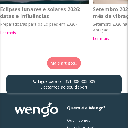
Eclipses lunares e solares 2026:
Setembro 202
datas e influências
mês da vibra
Preparados/as para os Eclipses em 2026?
Setembro 2026 na 
vibração 1
Ler mais
Ler mais
Mais artigos...
📞 Ligue para o
+351 308 803 009
, estamos ao seu dispor!
Quem é a Wengo?
Quem somos
Como funciona?