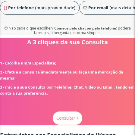
Por telefone
(mais proximidade)
Por email
(mais detalh
🙄 Não sabe o que escolher?
Comece pelo chat ou pelo telefone
: poderá
fazer a sua pergunta de forma simples.
A 3 cliques da sua Consulta
1 - Escolha um/a Especialista;
2 - Efetue a Consulta imediatamente ou faça uma marcação da
mesma;
3 - Inicie a sua Consulta por Telefone, Chat, Vídeo ou Email, tendo em
conta a sua preferência.
Consultar >