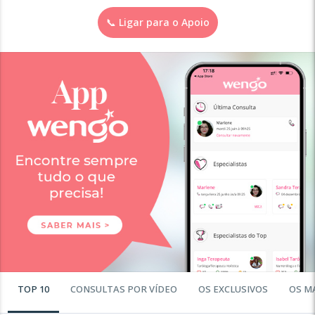
📞 Ligar para o Apoio
TOP 10
CONSULTAS POR VÍDEO
OS EXCLUSIVOS
OS M