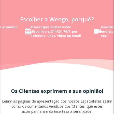
Escolher a Wengo, porquê?
 e Anónimo
Os/as Especialistas estão
Novidad
disponíveis, 24h/24, 7d/7, por
energia
Telefone, Chat, Vídeo ou Email
voz!
Os Clientes exprimem a sua opinião!
Leiam as páginas de apresentação dos nossos Especialistas assim
como os comentários verídicos dos Clientes, que estes
acompanharam da incerteza à serenidade.