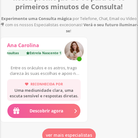
primeiros minutos de Consulta!
Experimente uma Consulta mágica
por Telefone, Chat, Email ou Vídeo
🎥 com os nossos Especialistas excecionais!
Verá o
seu futuro iluminar-
se
!
Ana Carolina
Consultas
Estrela Nascente
·
1 600 Consultas
Estrela Nascente
·
9 
Entre os oráculos e os astros, trago
clareza às suas escolhas e apoio no
seu reencontro interior.
RECONHECIDA POR
Uma mediunidade clara, uma
escuta sensível e respostas diretas.
Descobrir agora
ver mais especialistas