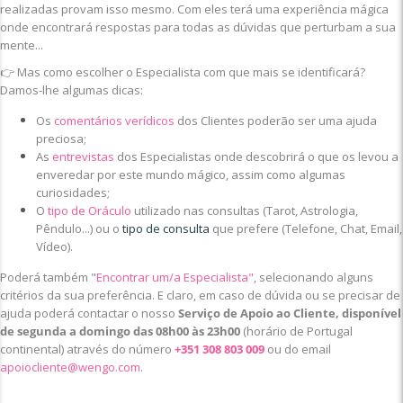
realizadas provam isso mesmo. Com eles terá uma experiência mágica
onde encontrará respostas para todas as dúvidas que perturbam a sua
mente...
👉 Mas como escolher o Especialista com que mais se identificará?
Damos-lhe algumas dicas:
Os
comentários verídicos
dos Clientes poderão ser uma ajuda
preciosa;
As
entrevistas
dos Especialistas onde descobrirá o que os levou a
enveredar por este mundo mágico, assim como algumas
curiosidades;
O
tipo de Oráculo
utilizado nas consultas (Tarot, Astrologia,
Pêndulo...) ou o
tipo de consulta
que prefere (Telefone, Chat, Email,
Vídeo).
Poderá também "
Encontrar um/a Especialista"
, selecionando alguns
critérios da sua preferência. E claro, em caso de dúvida ou se precisar de
ajuda poderá contactar o nosso
Serviço de Apoio ao Cliente, disponível
de segunda a domingo das 08h00 às 23h00
(horário de Portugal
continental) através do número
+351 308 803 009
ou do email
apoiocliente@wengo.com
.