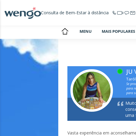
Consulta de Bem-Estar à distância
MENU
MAIS POPULARES
JU
Taró
Se pro
para r
para si
Muito
conse
uma 
Vasta experiência em aconselhamen