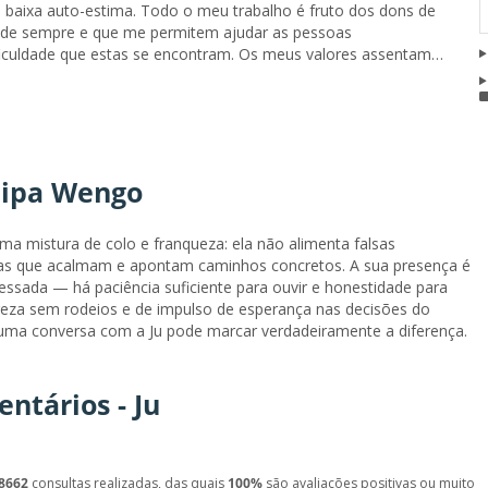
 e baixa auto-estima. Todo o meu trabalho é fruto dos dons de
de sempre e que me permitem ajudar as pessoas
iculdade que estas se encontram. Os meus valores assentam
ansparência que hoje são muito escassos nesta área profissional.
nos meus aconselhamentos revelando apenas a verdade que vejo
sagens de uma forma clara e com uma perspectiva de esperança
 sempre um caminho alternativo a trilhar.
ipa Wengo
ma mistura de colo e franqueza: ela não alimenta falsas
etas que acalmam e apontam caminhos concretos. A sua presença é
essada — há paciência suficiente para ouvir e honestidade para
areza sem rodeios e de impulso de esperança nas decisões do
 uma conversa com a Ju pode marcar verdadeiramente a diferença.
ntários - Ju
8662
consultas realizadas, das quais
100%
são avaliações positivas ou muito