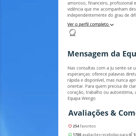
amoroso, financeiro, profissional
vidência que me acompanham des
independentemente do grau de dif
acima de tudo na honestidade e tr
Ver o perfil completo
Apesar de ser uma pessoa direta 
e sinto, transmito as minhas men
para que a pessoa saiba que existe
Mensagem da Equ
Nas consultas com a Ju sente-se u
esperanças: oferece palavras dir
rápida e disponível, mas nunca apr
orientar. Para quem precisa de cl
coração, trabalho ou autoestima,
Equipa Wengo
Avaliações & Come
254
favoritos
1780
avaliações recebidas para
1