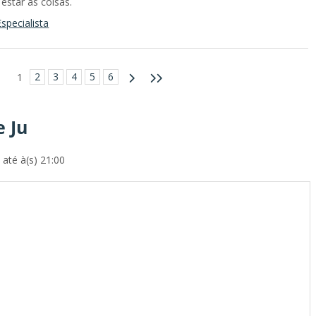
estar as coisas.
specialista
2
3
4
5
6
1
e Ju
até à(s) 21:00