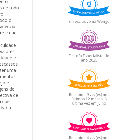
ento
es de todo
ro,
Todo o
Em exclusivo na Wengo
vidência
e e que
iculdade
valores
Eleito/a Especialista do
tidade e
ano 2025
 escassos
 ser uma
amentos
ejo e
gens de
Recebida 9 vez(es) nos
ectiva de
últimos 12 meses. A
a que
última vez em Julho
tivo a
Recebida 4 vez(es) nos