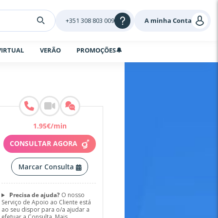
+351 308 803 009
A minha Conta
VIRTUAL
VERÃO
PROMOÇÕES🔔
1
.
95
€
/min
CONSULTAR AGORA
Marcar Consulta
Precisa de ajuda?
O nosso
Serviço de Apoio ao Cliente está
ao seu dispor para o/a ajudar a
efetuar a Consulta.
Mais