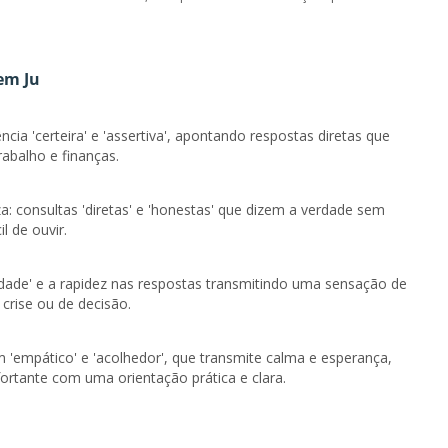
em Ju
cia 'certeira' e 'assertiva', apontando respostas diretas que
abalho e finanças.
a: consultas 'diretas' e 'honestas' que dizem a verdade sem
l de ouvir.
ilidade' e a rapidez nas respostas transmitindo uma sensação de
rise ou de decisão.
 'empático' e 'acolhedor', que transmite calma e esperança,
rtante com uma orientação prática e clara.