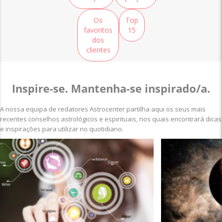
Os
Top
favoritos
15
dos
clientes
Inspire-se. Mantenha-se inspirado/a.
A nossa equipa de redatores Astrocenter partilha aqui os seus mais
recentes conselhos astrológicos e espirituais, nos quais encontrará dicas
e inspirações para utilizar no quotidiano.