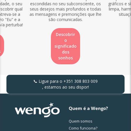
idade, o seu
escondidas no seu subconsciente, os
gráficos e s
scobrir qual
seus desejos mais profundos e todas
limpa, harm
Atreva-se a
as mensagens e premonições que lhe
situaç
ro "Eu" e a
são comunicadas.
o/a perturba!
Descobrir
o
significado
s
dos
sonhos
📞 Ligue para o
+351 308 803 009
, estamos ao seu dispor!
Quem é a Wengo?
Quem somos
Como funciona?