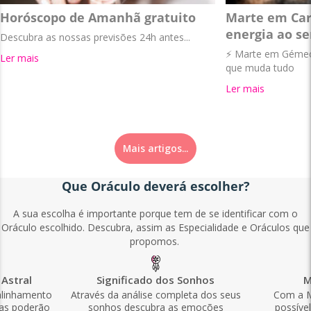
Horóscopo de Amanhã gratuito
Marte em Car
energia ao se
Descubra as nossas previsões 24h antes...
⚡ Marte em Gémeos
Ler mais
que muda tudo
Ler mais
Mais artigos...
Que Oráculo deverá escolher?
A sua escolha é importante porque tem de se identificar com o
Oráculo escolhido. Descubra, assim as Especialidade e Oráculos que
propomos.
Astral
Significado dos Sonhos
M
alinhamento
Através da análise completa dos seus
Com a M
las poderão
sonhos descubra as emoções
possíve