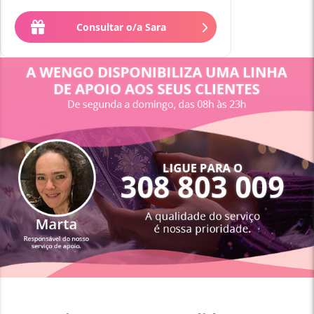
Consultar o/a Sara
2
.
20
€