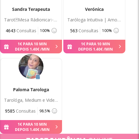
Sandra Terapeuta
Verónica
Tarot🃏Mesa Rádionica✨Leitura Aura🌈Reiki
Taróloga Intuitiva | Amor e Vida
4643
Consultas
563
Consultas
100%
100%
1
€
PARA 10 MIN
1
€
PARA 10 MIN
DEPOIS
1
.
40
€
/MIN
DEPOIS
1
.
40
€
/MIN
Paloma Tarologa
Tarológa, Medium e Vidente
9585
Consultas
98.5%
1
€
PARA 10 MIN
DEPOIS
1
.
40
€
/MIN