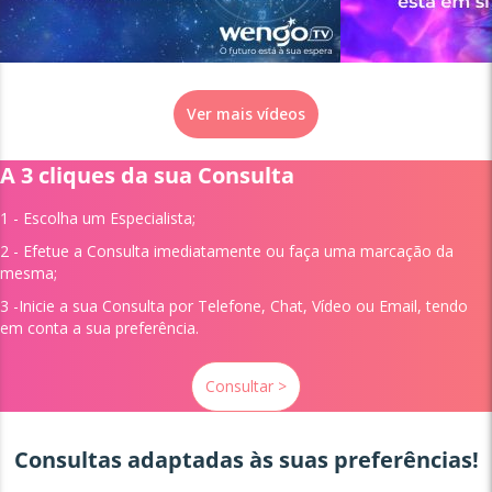
Ver mais vídeos
A 3 cliques da sua Consulta
1 - Escolha um
Especialista;
2 - Efetue a Consulta imediatamente ou faça uma marcação da
mesma;
3 -Inicie a sua Consulta por Telefone, Chat, Vídeo ou Email, tendo
em conta a sua preferência.
Consultar >
Consultas adaptadas às suas preferências!