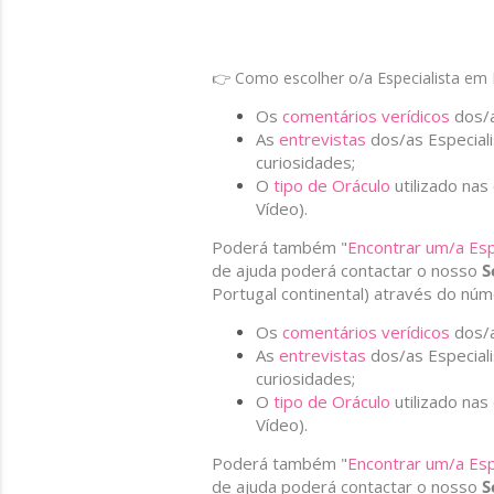
👉 Como escolher o/a Especialista em B
Os
comentários verídicos
dos/a
As
entrevistas
dos/as Especial
curiosidades;
O
tipo de Oráculo
utilizado nas
Vídeo).
Poderá também "
Encontrar um/a Esp
de ajuda poderá contactar o nosso
S
Portugal continental) através do nú
Os
comentários verídicos
dos/a
As
entrevistas
dos/as Especial
curiosidades;
O
tipo de Oráculo
utilizado nas
Vídeo).
Poderá também "
Encontrar um/a Esp
de ajuda poderá contactar o nosso
S