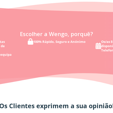
Escolher a Wengo, porquê?
tas
100% Rápido, Seguro e Anónimo
Os/as E
 de
disponí
Telefon
 equipa
Os Clientes exprimem a sua opinião