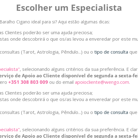
Escolher um Especialista
aralho Cigano ideal para si? Aqui estão algumas dicas:
s Clientes poderão ser uma ajuda preciosa;
istas onde descobrirá o que os/as levou a enveredar por este 
 consultas (Tarot, Astrologia, Pêndulo...) ou o
tipo de consulta
que 
ecialista"
, selecionando alguns critérios da sua preferência. E cl
erviço de Apoio ao Cliente disponível de segunda a sexta-f
mero
+351 308 803 009
ou do email
apoiocliente@wengo.com
.
s Clientes poderão ser uma ajuda preciosa;
istas onde descobrirá o que os/as levou a enveredar por este 
 consultas (Tarot, Astrologia, Pêndulo...) ou o
tipo de consulta
que 
ecialista"
, selecionando alguns critérios da sua preferência. E cl
erviço de Apoio ao Cliente disponível de segunda a sexta-f