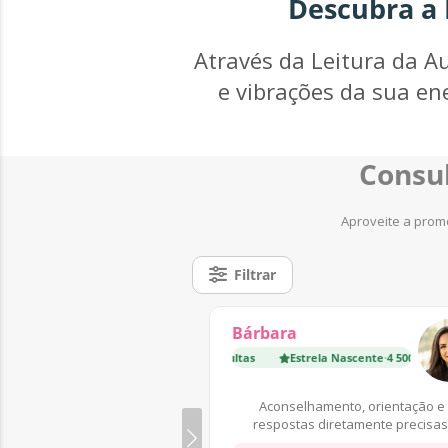
Descubra a 
Através da Leitura da Au
e vibrações da sua en
Consul
Aproveite a promo
Filtrar
Bárbara
Estrela Nascente
·
4 500 Consultas
Estrela Nascente
·
4 500 Consultas
Aconselhamento, orientação e
respostas diretamente precisas