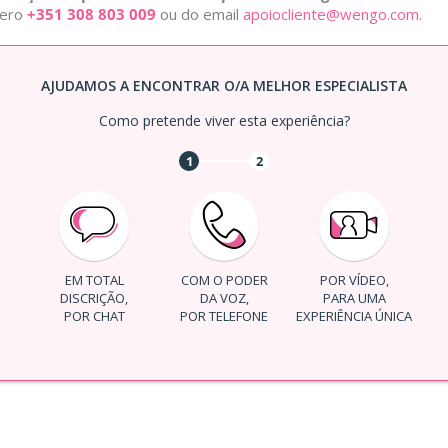
mero
+351 308 803 009
ou do email
apoiocliente@wengo.com
.
AJUDAMOS A ENCONTRAR O/A MELHOR ESPECIALISTA
Como pretende viver esta experiência?
1
2
EM TOTAL
COM O PODER
POR VÍDEO,
DISCRIÇÃO,
DA VOZ,
PARA UMA
POR CHAT
POR TELEFONE
EXPERIÊNCIA ÚNICA