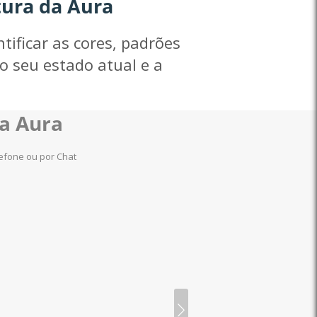
tura da
Aura
tificar as cores, padrões
o seu estado atual e a
da Aura
lefone ou por Chat
Tiago
Especialista Top
·
12 000 Consultas
Especialista Top
·
12 000 
A revelar o caminho para 
pessoal e profissio