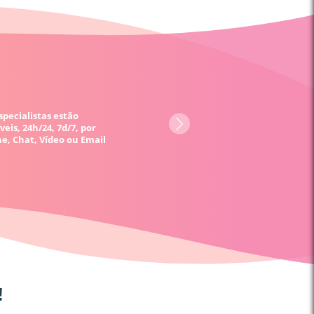
specialistas estão
veis, 24h/24, 7d/7, por
e, Chat, Vídeo ou Email
!