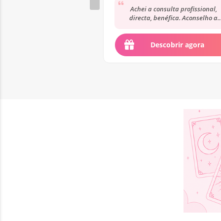
Achei a consulta profissional,
directa, benéfica. Aconselho a
consultarem pois acredito que fi
satisfeitos
Descobrir agora