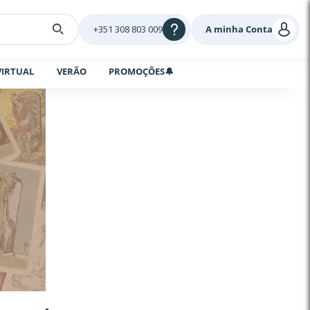
+351 308 803 009
A minha Conta
VIRTUAL
VERÃO
PROMOÇÕES🔔