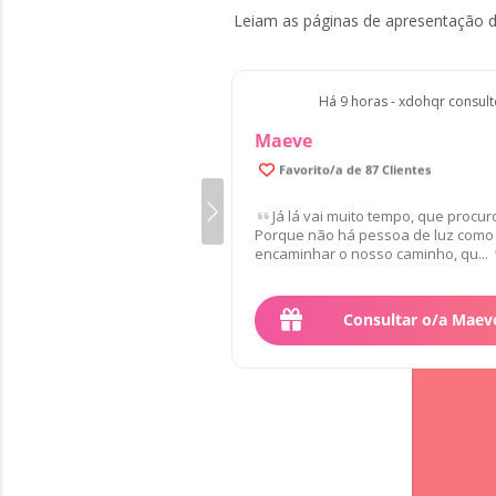
Leiam as páginas de apresentação d
Há 9 horas - xdohqr consul
Maeve
99.6% de Clientes satisfeitos/as
Favorito/a de 87 Clientes
Já lá vai muito tempo, que procu
Porque não há pessoa de luz como 
encaminhar o nosso caminho, qu...
Consultar o/a Maev