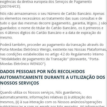
exigências da diretiva europeia dos Serviços de Pagamento
(2007/64/CE).
Nós não armazenamos o seu Número de Cartão Bancário. Apenas
os elementos necessários ao tratamento das suas consultas e de
tudo o que das mesmas decorre (pagamento, garantia, litígios...) são
guardados: o nome do titular do Cartão Bancário, os 6 primeiros e
os 4 últimos dígitos do Cartão Bancário e a data de expiração do
mesmo.
Poderá também, proceder ao pagamento da transação através do
Porta-Moedas Eletrónico Wengo, existente nas Nossas Plataformas,
nas condições estabelecidas no artigo 4.2 do Regulamento Interno
"Modalidades de pagamento da Transação" (doravante, "Porta-
Moedas Eletrónico WENGO").
DADOS PESSOAIS POR NÓS RECOLHIDOS
AUTOMATICAMENTE DURANTE A UTILIZAÇÃO DOS
NOSSOS SERVIÇOS
Quando utiliza os Nossos serviços, Nós guardamos,
automaticamente, informações relativas (i) à utilização dos
mesmos, (ii) à sua interação com os Nossos anúncios/operações
publicitários/as e com os emails por Nós enviados, (iii) informações