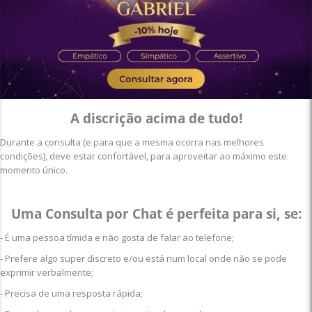
A discrição acima de tudo!
Durante a consulta (e para que a mesma ocorra nas melhores
condições), deve estar confortável, para aproveitar ao máximo este
momento único.
Uma Consulta por Chat é perfeita para si, se:
- É uma pessoa tímida e não gosta de falar ao telefone;
- Prefere algo super discreto e/ou está num local onde não se pode
exprimir verbalmente;
- Precisa de uma resposta rápida;