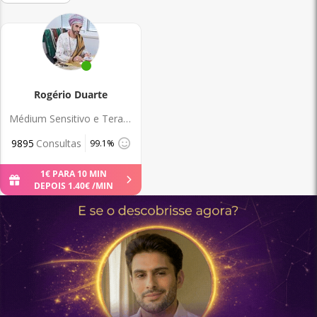
Rogério Duarte
Médium Sensitivo e Terapeuta Holístico
9895
Consultas
99.1%
1
€
PARA 10 MIN
DEPOIS
1
.
40
€
/MIN