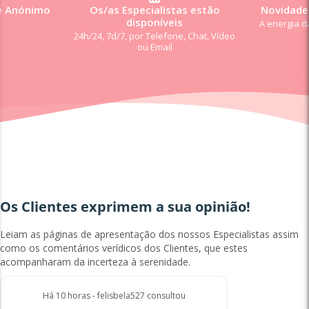
e Anónimo
Os/as Especialistas estão
Novidade:
disponíveis
A energia d
24h/24, 7d/7, por Telefone, Chat, Vídeo
ou Email
Os Clientes exprimem a sua opinião!
Leiam as páginas de apresentação dos nossos Especialistas assim
como os comentários verídicos dos Clientes, que estes
acompanharam da incerteza à serenidade.
Há 10 horas - felisbela527 consultou