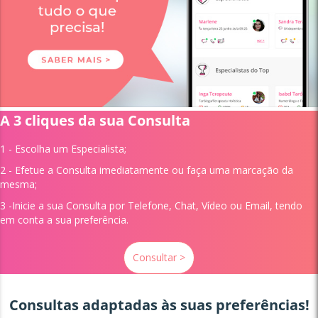
A 3 cliques da sua Consulta
1 - Escolha um
Especialista;
2 - Efetue a Consulta imediatamente ou faça uma marcação da
mesma;
3 -Inicie a sua Consulta por Telefone, Chat, Vídeo ou Email, tendo
em conta a sua preferência.
Consultar >
Consultas adaptadas às suas preferências!