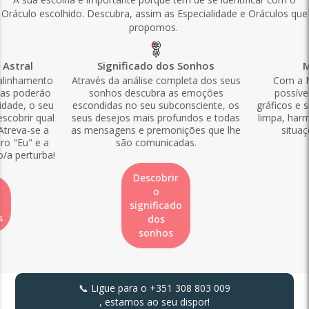
Oráculo escolhido. Descubra, assim as Especialidade e Oráculos que
propomos.
Astral
Significado dos Sonhos
M
alinhamento
Através da análise completa dos seus
Com a M
las poderão
sonhos descubra as emoções
possíve
idade, o seu
escondidas no seu subconsciente, os
gráficos e s
scobrir qual
seus desejos mais profundos e todas
limpa, harm
Atreva-se a
as mensagens e premonições que lhe
situaç
ro "Eu" e a
são comunicadas.
o/a perturba!
Descobrir
o
significado
s
dos
sonhos
📞 Ligue para o
+351 308 803 009
, estamos ao seu dispor!