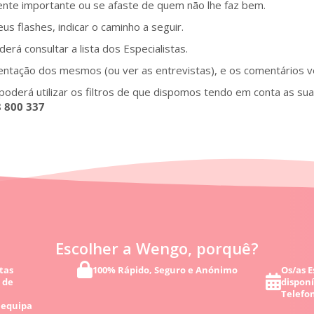
nte importante ou se afaste de quem não lhe faz bem.
us flashes, indicar o caminho a seguir.
derá consultar a lista dos Especialistas.
entação dos mesmos (ou ver as entrevistas), e os comentários ve
, poderá utilizar os filtros de que dispomos tendo em conta as su
 800 337
Escolher a Wengo, porquê?
tas
100% Rápido, Seguro e Anónimo
Os/as E
 de
disponí
Telefon
 equipa