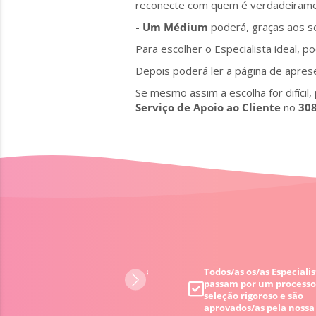
reconecte com quem é verdadeirame
-
Um Médium
poderá, graças aos se
Para escolher o Especialista ideal, po
Depois poderá ler a página de apres
Se mesmo assim a escolha for difícil
Serviço de Apoio ao Cliente
no
308
98% de Clientes satisfeitos
Todos/as os/as Especialis
passam por um processo
seleção rigoroso e são
aprovados/as
pela nossa