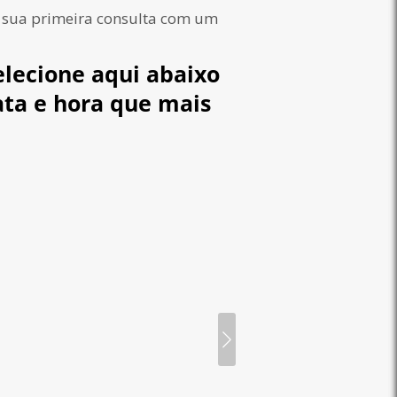
a sua primeira consulta com um
lecione aqui abaixo
ata e hora que mais
Paloma Tarologa
9 600 Consultas
Receba uma orientação 
confidencial com as minha
de tarot!
Gosto muito das leituras
As suas tiragens ajuda
compreender o momento