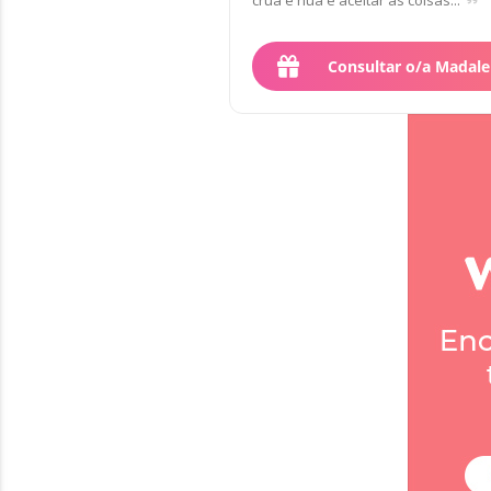
crua e nua e aceitar as coisas...
Consultar o/a Madal