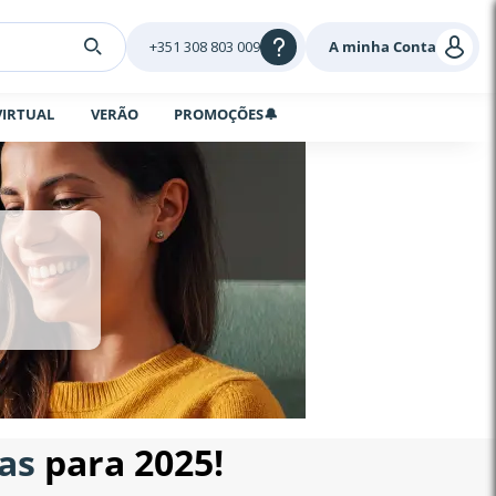
+351 308 803 009
A minha Conta
VIRTUAL
VERÃO
PROMOÇÕES🔔
as
para 2025!