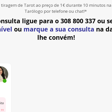
 tiragem de Tarot ao preço de 1€ durante 10 minutos n
Tarólogo por telefone ou chat!*
consulta
ligue para o
308 800 337 ou
se
ível
ou
marque a sua consulta
na d
lhe convém!
tas
ito
ar