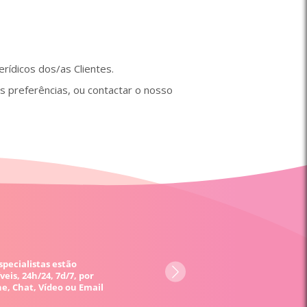
rídicos dos/as Clientes.
as preferências, ou contactar o nosso
specialistas estão
veis, 24h/24, 7d/7, por
e, Chat, Vídeo ou Email