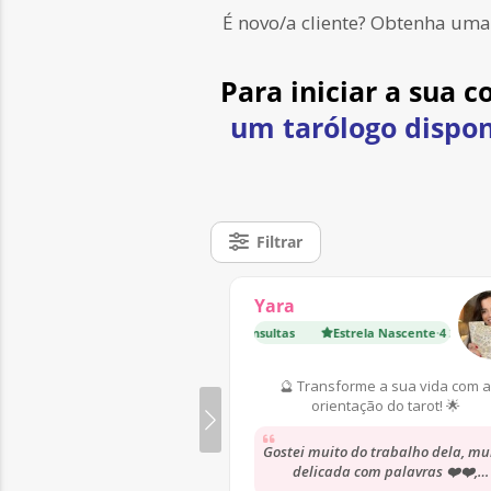
É novo/a cliente? Obtenha uma
Para iniciar a sua 
um tarólogo dispon
Filtrar
Yara
Estrela Nascente
·
4 200 Consultas
Estrela Nascente
·
4 200 Consul
🔮 Transforme a sua vida com a
orientação do tarot! 🌟
Gostei muito do trabalho dela, mu
delicada com palavras ❤️❤️,
concerteza sempre que eu precis