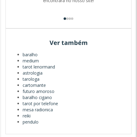
encontrará no nosso site!
Muita luz para si e para os seus.
Ver também
baralho
medium
tarot lenormand
astrologia
tarologa
cartomante
futuro amoroso
baralho cigano
tarot por telefone
mesa radionica
reiki
pendulo