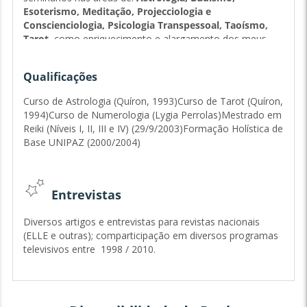
Esoterismo, Meditação, Projecciologia e
Conscienciologia, Psicologia Transpessoal, Taoísmo,
Tarot,
como enriquecimento e alargamento dos meus
conhecimentos, salientando-se os do
QUÍRON
- Centro
Português de Astrologia,
GEM
- Grupo de Estudos
Qualificações
Maitreya,
CLUC
- Centro Lusitano de Unificação Cultural,
IIPC
– Instituto Internacional de Projeciologia e
Curso de Astrologia (Quíron, 1993)Curso de Tarot (Quíron,
Conscienciologia,
UBP
- União Budista Portuguesa,
1994)Curso de Numerologia (Lygia Perrolas)Mestrado em
UNIPAZ
- Universidade Internacional da Paz, e
IMP
-
Reiki (Níveis I, II, III e IV) (29/9/2003)Formação Holística de
Instituto Macrobiótico de Portugal.
Base UNIPAZ (2000/2004)
Dou
consultas
e
cursos
de
Tarot
há mais de 30 anos.
Entrevistas
Diversos artigos e entrevistas para revistas nacionais
(ELLE e outras); comparticipação em diversos programas
televisivos entre 1998 / 2010.