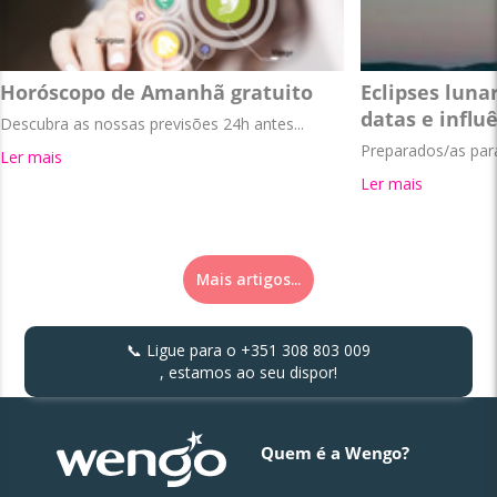
Horóscopo de Amanhã gratuito
Eclipses lunar
datas e influ
Descubra as nossas previsões 24h antes...
Preparados/as par
Ler mais
Ler mais
Mais artigos...
📞 Ligue para o
+351 308 803 009
, estamos ao seu dispor!
Quem é a Wengo?