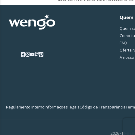
Quem 
Quem s
Como fu
FAQ
Oferta N
A nossa
Regulamento interno
Informações legais
Código de Transparência
Term
2026 - MyBest