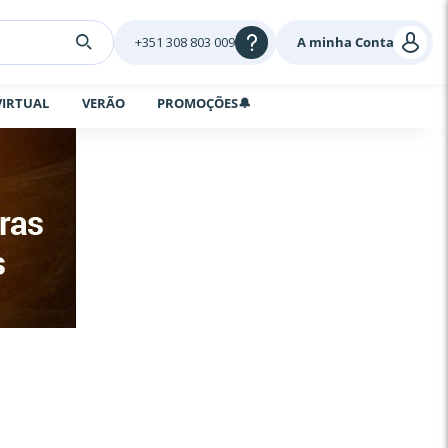
+351 308 803 009
A minha Conta
VIRTUAL
VERÃO
PROMOÇÕES🔔