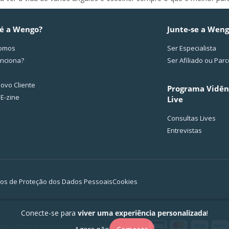
é a Wengo?
Junte-se a Wen
omos
Ser Especialista
nciona?
Ser Afiliado ou Parc
ovo Cliente
Programa Vidên
 E-zine
Live
Consultas Lives
Entrevistas
os de Proteção dos Dados Pessoais
Cookies
Conecte-se para
viver uma experiência personalizada
!
Pro - 75 rue d'Amsterdam - 75008 Paris -
Aviso legal