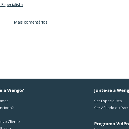
Especialista
Mais comentários
é a Wengo?
Junte-se a Wen
omos
Ser Especialista
nciona?
Ser Afiliado ou Parc
ovo Cliente
Programa Vidên
 E-zine