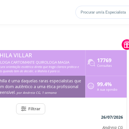
HILA VILLAR
17769
LOGA CARTOMANTE QUIROLOGA MAGIA
Consultas
cura orientação esotérica direta que traga clareza prática e
to quando tem de decidir, a Mahila é para si.
illa é uma daquelas raras especialistas que
99.4%
m dom autêntico a uma ética profissional
A sua opinião
reensível.
por Andreia CG, 1 semana
Filtrar
26/07/2026
Andreia CG