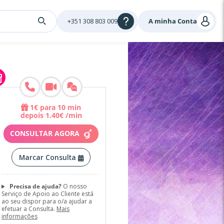
+351 308 803 009
A minha Conta
1
€
para 10 min
depois
1
.
40
€
/min
CONSULTAR AGORA
Marcar Consulta
Precisa de ajuda?
O nosso
Serviço de Apoio ao Cliente está
ao seu dispor para o/a ajudar a
efetuar a Consulta.
Mais
informações