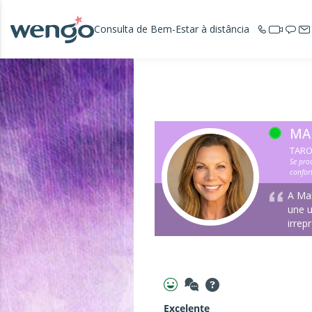
Consulta de Bem-Estar à distância
MA
TARO
Se pro
confor
A Mah
une u
irrep
Excelente