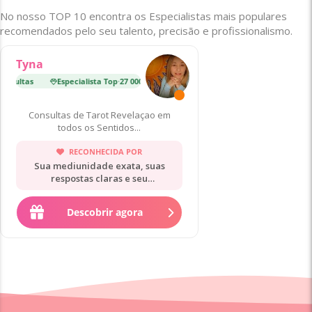
No nosso TOP 10 encontra os Especialistas mais populares
recomendados pelo seu talento, precisão e profissionalismo.
Tyna
sultas
Especialista Top
·
27 000 Consultas
Especialista Top
·
19 000
Consultas de Tarot Revelaçao em
todos os Sentidos...
RECONHECIDA POR
Sua mediunidade exata, suas
respostas claras e seu
acolhimento.
Descobrir agora