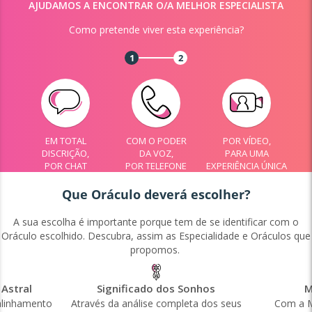
AJUDAMOS A ENCONTRAR O/A MELHOR ESPECIALISTA
Como pretende viver esta experiência?
1
2
EM TOTAL
COM O PODER
POR VÍDEO,
DISCRIÇÃO,
DA VOZ,
PARA UMA
POR CHAT
POR TELEFONE
EXPERIÊNCIA ÚNICA
Que Oráculo deverá escolher?
A sua escolha é importante porque tem de se identificar com o
Oráculo escolhido. Descubra, assim as Especialidade e Oráculos que
propomos.
Astral
Significado dos Sonhos
M
alinhamento
Através da análise completa dos seus
Com a M