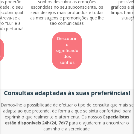
las poderão
sonhos descubra as emoções
possíve
idade, o seu
escondidas no seu subconsciente, os
gráficos e s
scobrir qual
seus desejos mais profundos e todas
limpa, harm
Atreva-se a
as mensagens e premonições que lhe
situaç
ro "Eu" e a
são comunicadas.
o/a perturba!
Descobrir
o
significado
s
dos
sonhos
Consultas adaptadas às suas preferências!
Damos-lhe a possibilidade de efetuar o tipo de consulta que mais se
adapta ao que pretende, de forma a que se sinta confortável para
exprimir o que realmente o atormenta. Os nossos
Especialistas
estão disponíveis 24h/24, 7d/7
para o ajudarem a encontrar o
caminho e a serenidade.