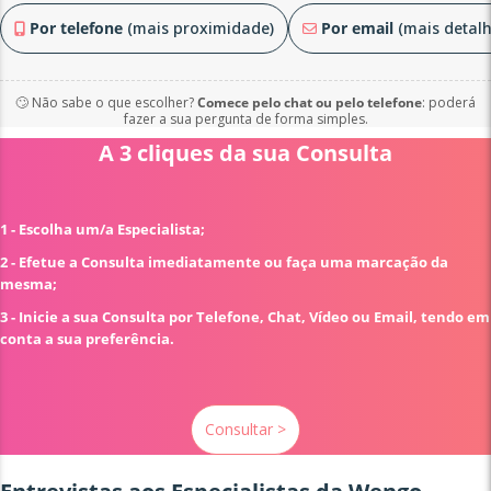
Por telefone
(mais proximidade)
Por email
(mais detalh
🙄 Não sabe o que escolher?
Comece pelo chat ou pelo telefone
: poderá
fazer a sua pergunta de forma simples.
A 3 cliques da sua Consulta
1 - Escolha um/a Especialista;
2 - Efetue a Consulta imediatamente ou faça uma marcação da
mesma;
3 - Inicie a sua Consulta por Telefone, Chat, Vídeo ou Email, tendo em
conta a sua preferência.
Consultar >