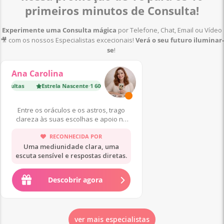
primeiros minutos de Consulta!
Experimente uma Consulta mágica
por Telefone, Chat, Email ou Vídeo
🎥 com os nossos Especialistas excecionais!
Verá o
seu futuro iluminar-
se
!
Ana Carolina
nsultas
Estrela Nascente
·
1 600 Consultas
Especialista Top
·
14 000
Entre os oráculos e os astros, trago
clareza às suas escolhas e apoio no
seu reencontro interior.
RECONHECIDA POR
Uma mediunidade clara, uma
escuta sensível e respostas diretas.
Descobrir agora
ver mais especialistas