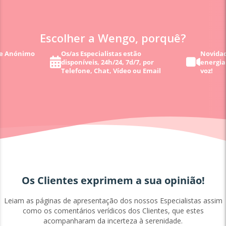
Escolher a Wengo, porquê?
 e Anónimo
Os/as Especialistas estão
Novidad
disponíveis, 24h/24, 7d/7, por
energia
Telefone, Chat, Vídeo ou Email
voz!
Os Clientes exprimem a sua opinião!
Leiam as páginas de apresentação dos nossos Especialistas assim
como os comentários verídicos dos Clientes, que estes
acompanharam da incerteza à serenidade.