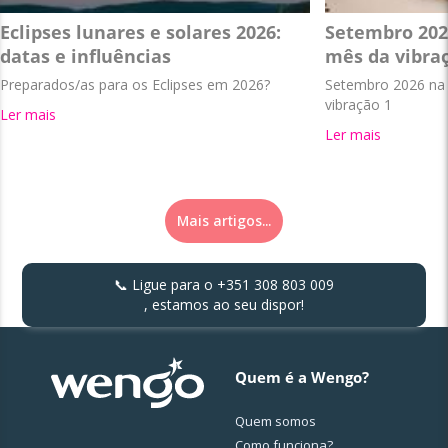
Eclipses lunares e solares 2026:
Setembro 202
datas e influências
mês da vibra
Preparados/as para os Eclipses em 2026?
Setembro 2026 na 
vibração 1
Ler mais
Ler mais
Mais artigos...
📞 Ligue para o
+351 308 803 009
, estamos ao seu dispor!
Quem é a Wengo?
Quem somos
Como funciona?