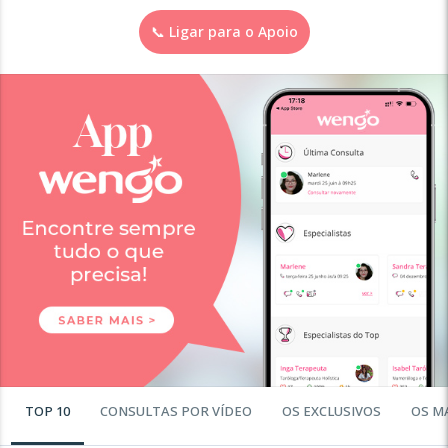
📞 Ligar para o Apoio
TOP 10
CONSULTAS POR VÍDEO
OS EXCLUSIVOS
OS M