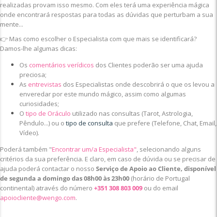
realizadas provam isso mesmo. Com eles terá uma experiência mágica
onde encontrará respostas para todas as dúvidas que perturbam a sua
mente...
👉 Mas como escolher o Especialista com que mais se identificará?
Damos-lhe algumas dicas:
Os
comentários verídicos
dos Clientes poderão ser uma ajuda
preciosa;
As
entrevistas
dos Especialistas onde descobrirá o que os levou a
enveredar por este mundo mágico, assim como algumas
curiosidades;
O
tipo de Oráculo
utilizado nas consultas (Tarot, Astrologia,
Pêndulo...) ou o
tipo de consulta
que prefere (Telefone, Chat, Email,
Vídeo).
Poderá também "
Encontrar um/a Especialista"
, selecionando alguns
critérios da sua preferência. E claro, em caso de dúvida ou se precisar de
ajuda poderá contactar o nosso
Serviço de Apoio ao Cliente, disponível
de segunda a domingo das 08h00 às 23h00
(horário de Portugal
continental) através do número
+351 308 803 009
ou do email
apoiocliente@wengo.com
.