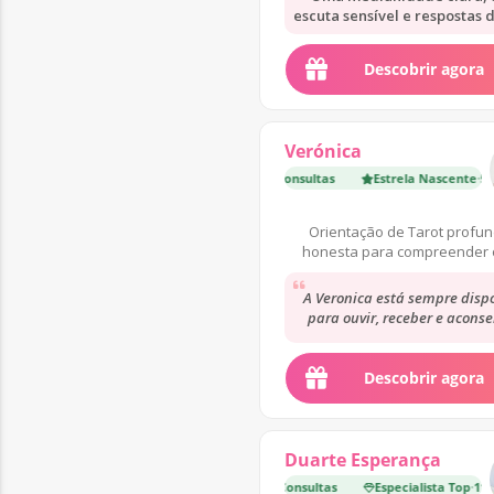
escuta sensível e respostas d
Descobrir agora
Verónica
Estrela Nascente
·
500 Consultas
Estrela Nascente
Estrela
·
500 C
Orientação de Tarot profu
honesta para compreender 
caminho e tomar decisões cl
A Veronica está sempre disp
para ouvir, receber e aconse
Gosto das suas consultas, fa
sentir...
Descobrir agora
Duarte Esperança
Especialista Top
·
11 000 Consultas
Especialista Top
·
11 000 