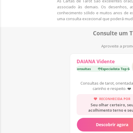
As Cartas de Tarot são excelentes orác
associado às demais. Os desenhos, as
conhecimento sólido e muitos anos de ex
uma consulta excecional que poderá mud
Consulte um T
Aproveite a promo
DAIANA Vidente
Especialista Top
·
64 000 Consultas
Especialista Top
Especial
·
64 000 
Consultas de tarot, orientad
carinho e respeito. ❤️
RECONHECIDA POR
Seu olhar certeiro, se
acolhimento terno e se
conselhos práticos.
Descobrir agora