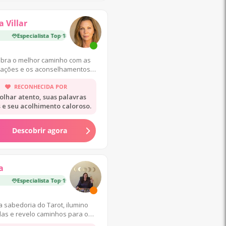
 Villar
Especialista Top
·
18 000 Consultas
bra o melhor caminho com as
tações e os aconselhamentos
das minhas cartas! ❤️
RECONHECIDA POR
olhar atento, suas palavras
s e seu acolhimento caloroso.
Descobrir agora
a
Especialista Top
·
15 000 Consultas
 sabedoria do Tarot, ilumino
as e revelo caminhos para o
toconhecimento da alma.🔮