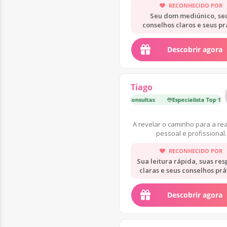
RECONHECIDO POR
Seu dom mediúnico, se
conselhos claros e seus pr
precisos.
Descobrir agora
Tiago
Especialista Top
·
12 000 Consultas
Especialista Top
Estrela 
·
12 000 
A revelar o caminho para a re
pessoal e profissional.
RECONHECIDO POR
Sua leitura rápida, suas res
claras e seus conselhos prá
Descobrir agora