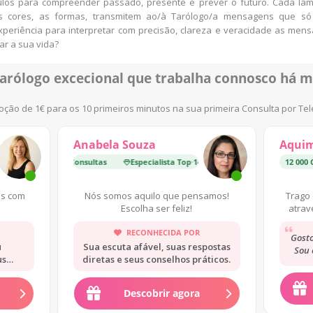
ulos para compreender passado, presente e prever o futuro. Cada lâmin
 cores, as formas, transmitem ao/à Tarólogo/a mensagens que só 
periência para interpretar com precisão, clareza e veracidade as men
ar a sua vida?
arólogo excecional
que trabalha connosco há m
ção de 1€ para os 10 primeiros minutos na sua primeira Consulta por Te
Anabela Souza
Aqui
ista Top
Consultas
·
14 000 Consultas
Especialista Top
·
14 000 Consultas
12 000 
as com
Nós somos aquilo que pensamos!
Trago 
Escolha ser feliz!
atrav
RECONHECIDA POR
Gosto
u
Sua escuta afável, suas respostas
Sou 
us
diretas e seus conselhos práticos.
posso
Descobrir agora