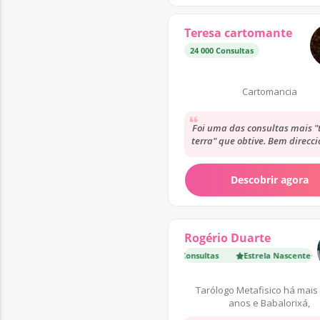
Teresa cartomante
24 000 Consultas
Cartomancia
Foi uma das consultas mais "
terra" que obtive. Bem direcc
bem escrita e de uma sensa
humanidade...
Descobrir agora
Rogério Duarte
Estrela Nascente
·
9 900 Consultas
Estrela Nascente
Especial
·
9 900
Tarólogo Metafisico há mais
anos e Babalorixá,