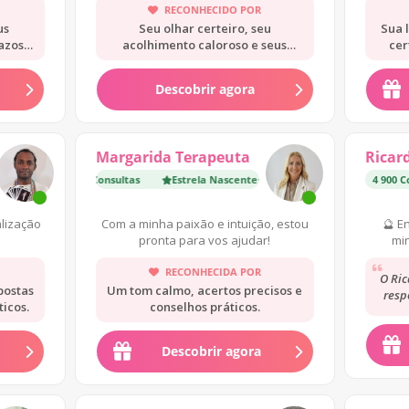
RECONHECIDO POR
us
Seu olhar certeiro, seu
Sua l
azos
acolhimento caloroso e seus
cer
conselhos claros.
Descobrir agora
Margarida Terapeuta
Ricar
Nascente
Consultas
·
4 800 Consultas
Estrela Nascente
·
4 800 Consultas
4 900 C
alização
Com a minha paixão e intuição, estou
🔮 E
pronta para vos ajudar!
min
RECONHECIDA POR
O Ric
postas
Um tom calmo, acertos precisos e
resp
ticos.
conselhos práticos.
fiqu
Descobrir agora