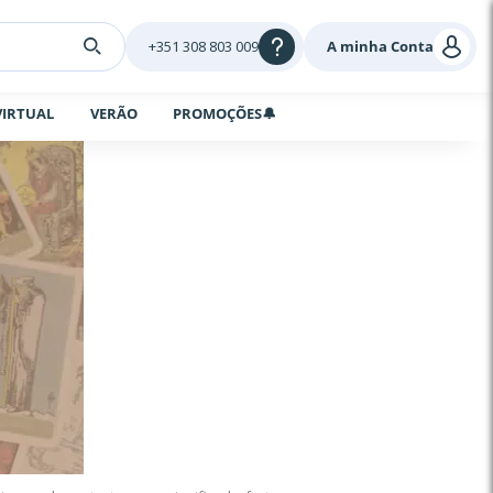
+351 308 803 009
A minha Conta
VIRTUAL
VERÃO
PROMOÇÕES🔔