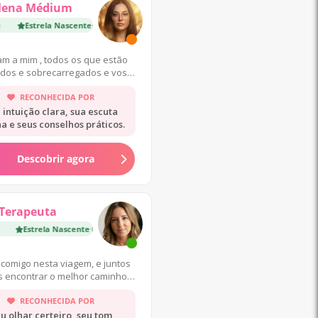
lena Médium
Estrela Nascente
·
3 300 Consultas
m a mim , todos os que estão
dos e sobrecarregados e vos
ei descanso (Mateus 11:28)
RECONHECIDA POR
 intuição clara, sua escuta
a e seus conselhos práticos.
Descobrir agora
Terapeuta
Estrela Nascente
·
800 Consultas
comigo nesta viagem, e juntos
 encontrar o melhor caminho
para si.
RECONHECIDA POR
u olhar certeiro, seu tom