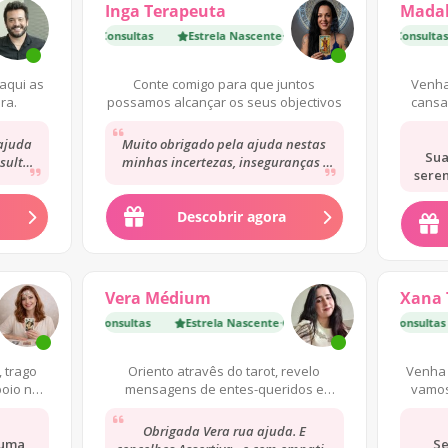
Inga Terapeuta
Mada
Nascente
·
5 200 Consultas
Estrela Nascente
Estrela Nascente
·
5 200 Consultas
·
3 300 Consultas
aqui as
Conte comigo para que juntos
Venha
ra.
possamos alcançar os seus objectivos
cansa
dar
ajuda
Muito obrigado pela ajuda nestas
Sua
sultar
minhas incertezas, inseguranças ,
seren
muito
indecisões. Sempre acolhedora,
reconfortante...
Descobrir agora
Vera Médium
Xana 
 Nascente
 Consultas
·
600 Consultas
Estrela Nascente
Estrela Nascente
·
600 Consultas
·
800 Consultas
, trago
Oriento atravês do tarot, revelo
Venha 
poio no
mensagens de entes-queridos e
vamos
.
exploro vidas passadas.
Obrigada Vera rua ajuda. E
 uma
Se