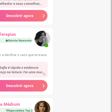
olhedor e seus conselhos
objetivos.
Descobrir agora
Terapias
Estrela Nascente
·
100 Consultas
e a decifrar o caos que te trava.
Sofia é rápida e evidencia
nça na leitura. Foi uma muito
periência. No que concerne às
previsões,...
Descobrir agora
na Médium
Especialista Top
·
25 000 Consultas