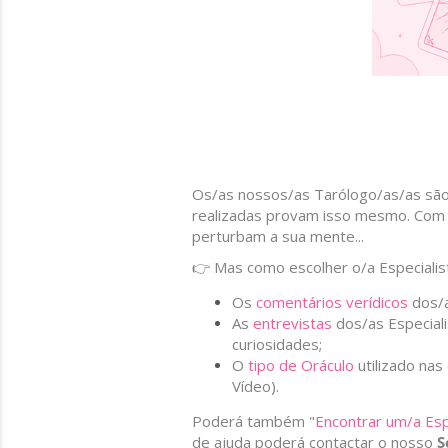
Os/as nossos/as Tarólogo/as/as são
realizadas provam isso mesmo. Com 
perturbam a sua mente...
👉 Mas como escolher o/a Especialis
Os
comentários verídicos
dos/a
As
entrevistas
dos/as Especial
curiosidades;
O
tipo de Oráculo
utilizado nas
Vídeo).
Poderá também "
Encontrar um/a Esp
de ajuda poderá contactar o nosso
S