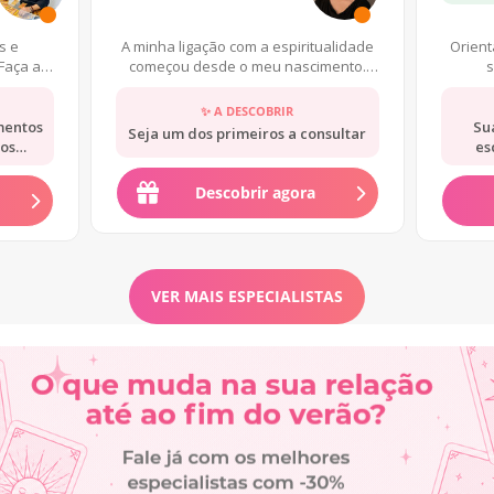
s e
A minha ligação com a espiritualidade
Orien
Faça a
começou desde o meu nascimento.
s
Desde muito cedo percebi a min
✨ A DESCOBRIR
mentos
Su
Seja um dos primeiros a consultar
hos
es
Descobrir agora
VER MAIS ESPECIALISTAS