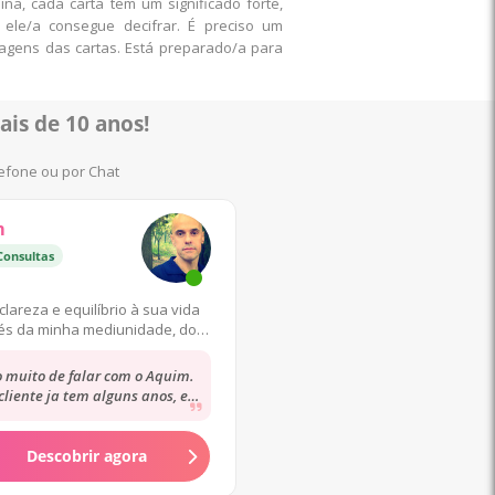
a, cada carta tem um significado forte,
ele/a consegue decifrar. É preciso um
sagens das cartas. Está preparado/a para
ais de 10 anos
!
lefone ou por Chat
m
Consultas
clareza e equilíbrio à sua vida
és da minha mediunidade, do
Tarot e das Runas.
 muito de falar com o Aquim.
cliente ja tem alguns anos, e
 dizer sem margem de dúvidas
que ele...
Descobrir agora