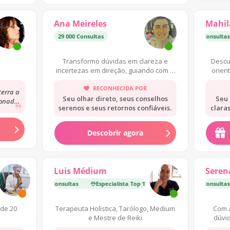
Ana Meireles
Mahila
29 000 Consultas
Especialista Top
·
18 000 Consultas
Transformo dúvidas em clareza e
Descu
incertezas em direção, guiando com o
orien
tarot para autoconhecimento.
RECONHECIDA POR
terra a
Seu olhar direto, seus conselhos
Seu 
ionada,
serenos e seus retornos confiáveis.
clara
ção de
Descobrir agora
Luis Médium
Seren
ista Top
 Consultas
·
17 000 Consultas
Especialista Top
Especialista Top
·
17 000 Consultas
·
15 000 Consultas
 de 20
Terapeuta Holistica, Tarólogo, Medium
Com a
e Mestre de Reiki
dúvid
au