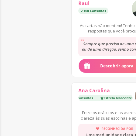
Raul
2 100 Consultas
Estrela 
As cartas não mentem! Tenho 
respostas que você procu
Sempre que preciso de uma 
ou de uma direção, venho con
o Raul. Saio das consultas 
mais descansada,...
Descobrir agora
Ana Carolina
Estrela Nascente
·
1 600 Consultas
Estrela Nascente
Estrela
·
1 600
Entre os oráculos e os astros
clareza às suas escolhas e a
seu reencontro interior
RECONHECIDA POR
Uma mediunidade clara,