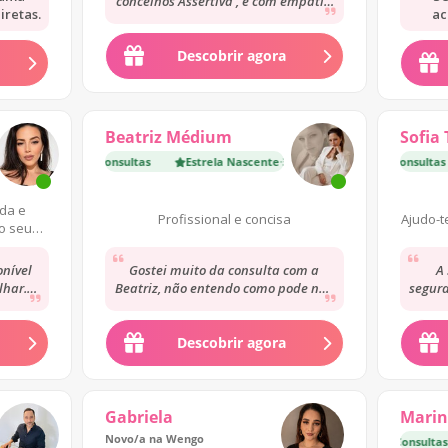
concelhos Assertiva , e com empatia
iretas.
ac
pelo próximo Gratidão 🙏 👏👏👏👏👏
👏👏👏👏👏👏👏👏👏👏👏👏👏👏👏👏👏
👏👏👏👏👏👏👏👏👏👏👏👏👏👏
Descobrir agora
Beatriz Médium
Sofia 
 Nascente
onsultas
·
300 Consultas
Estrela Nascente
Estrela Nascente
·
300 Consultas
·
100 Consultas
nda e
Profissional e concisa
Ajudo-t
o seu
aras.
onível
Gostei muito da consulta com a
A 
lhar.
Beatriz, não entendo como pode não
segura
zem me
estar no mesmo patamar dos
boa ex
restantes, o que...
Descobrir agora
Gabriela
Mari
Novo/a na Wengo
Consultas
Especialista Top
·
25 000 Consultas