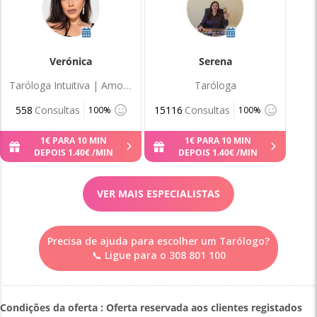
Verónica
Serena
Taróloga Intuitiva | Amor e Vida
Taróloga
558
Consultas
15116
Consultas
100%
100%
1
€
PARA 10 MIN
1
€
PARA 10 MIN
DEPOIS
1
.
40
€
/MIN
DEPOIS
1
.
40
€
/MIN
VER MAIS ESPECIALISTAS
Precisa de ajuda para escolher um Tarólogo?
📞 Ligue para o 308 801 100
Condições da oferta : Oferta reservada aos clientes registados