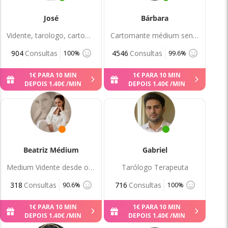
José
Bárbara
Vidente, tarologo, cartomante e Rumanal.
Cartomante médium sensitiva
904
Consultas
4546
Consultas
100%
99.6%
1
€
PARA 10 MIN
1
€
PARA 10 MIN
DEPOIS
1
.
40
€
/MIN
DEPOIS
1
.
40
€
/MIN
Beatriz Médium
Gabriel
Medium Vidente desde o nascimento
Tarólogo Terapeuta
318
Consultas
716
Consultas
90.6%
100%
1
€
PARA 10 MIN
1
€
PARA 10 MIN
DEPOIS
1
.
40
€
/MIN
DEPOIS
1
.
40
€
/MIN