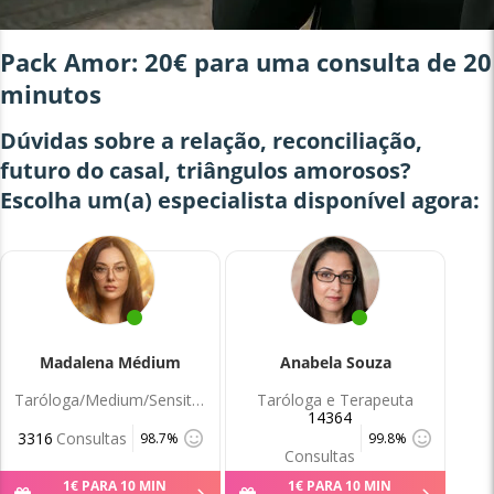
Pack Amor: 20€ para uma consulta de 20
minutos
Dúvidas sobre a relação, reconciliação,
futuro do casal, triângulos amorosos?
Escolha um(a) especialista
disponível agora:
Madalena Médium
Anabela Souza
Taróloga/Medium/Sensitiva
Taróloga e Terapeuta
14364
3316
Consultas
98.7%
99.8%
Consultas
1
€
PARA 10 MIN
1
€
PARA 10 MIN