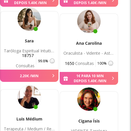
DEPOIS
1
.
40
€
/MIN
DEPOIS
1
.
40
€
/MIN
Sara
Ana Carolina
Taróloga Espiritual Intuitiva
Oraculista - Vidente - Astróloga
18757
99.8%
1650
Consultas
100%
Consultas
2
.
20
€
/MIN
1
€
PARA 10 MIN
DEPOIS
1
.
40
€
/MIN
Luis Médium
Cigana Ísis
Terapeuta / Medium / Reiki
VIDENTE-Tarologa