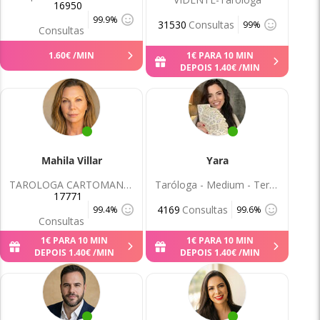
16950
99.9%
31530
Consultas
99%
Consultas
1
.
60
€
/MIN
1
€
PARA 10 MIN
DEPOIS
1
.
40
€
/MIN
Mahila Villar
Yara
TAROLOGA CARTOMANTE QUIROLOGA MAGIA
Taróloga - Medium - Terapeuta holistica
17771
4169
Consultas
99.4%
99.6%
Consultas
1
€
PARA 10 MIN
1
€
PARA 10 MIN
DEPOIS
1
.
40
€
/MIN
DEPOIS
1
.
40
€
/MIN