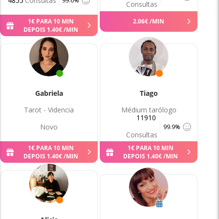
4855
Consultas
99.6%
Consultas
1
€
PARA 10 MIN
2
.
06
€
/MIN
DEPOIS
1
.
40
€
/MIN
Gabriela
Tiago
Tarot - Videncia
Médium tarólogo
11910
Novo
99.9%
Consultas
1
€
PARA 10 MIN
1
€
PARA 10 MIN
DEPOIS
1
.
40
€
/MIN
DEPOIS
1
.
40
€
/MIN