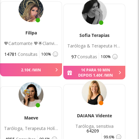
Filipa
Sofia Terapias
💖Cartomante 💖🌟Clarividência✨
Taróloga & Terapeuta Holística
14781
Consultas
100%
97
Consultas
100%
2
.
10
€
/MIN
1
€
PARA 10 MIN
DEPOIS
1
.
40
€
/MIN
DAIANA Vidente
Maeve
Taróloga, sensitiva
Taróloga, Terapeuta Holística
64209
99.6%