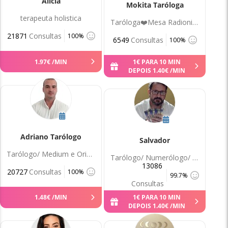
Alicia
Mokita Taróloga
terapeuta holistica
Taróloga❤️Mesa Radionica
21871
Consultas
100%
6549
Consultas
100%
1
.
97
€
/MIN
1
€
PARA 10 MIN
DEPOIS
1
.
40
€
/MIN
Adriano Tarólogo
Salvador
Tarólogo/ Medium e Orientador
Tarólogo/ Numerólogo/ Terapeuta
13086
20727
Consultas
100%
99.7%
Consultas
1
.
48
€
/MIN
1
€
PARA 10 MIN
DEPOIS
1
.
40
€
/MIN