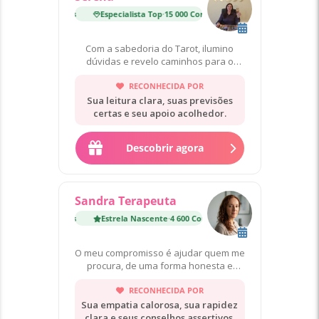
Especialista Top
·
15 000 Consultas
Especialista Top
·
15 000
Com a sabedoria do Tarot, ilumino
dúvidas e revelo caminhos para o
autoconhecimento da alma.🔮
RECONHECIDA POR
Sua leitura clara, suas previsões
certas e seu apoio acolhedor.
Descobrir agora
Sandra Terapeuta
Estrela Nascente
·
4 600 Consultas
Estrela Nascente
·
4 60
O meu compromisso é ajudar quem me
procura, de uma forma honesta e
verdadeira.
RECONHECIDA POR
Sua empatia calorosa, sua rapidez
clara e seus conselhos assertivos.