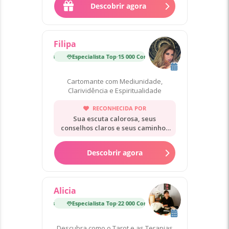
Descobrir agora
Filipa
Especialista Top
·
15 000 Consultas
Especialista Top
·
15 000
Cartomante com Mediunidade,
Clarividência e Espiritualidade
RECONHECIDA POR
Sua escuta calorosa, seus
conselhos claros e seus caminhos
práticos.
Descobrir agora
Alicia
Especialista Top
·
22 000 Consultas
Especialista Top
·
22 000
Descubra como o Tarot e as Terapias