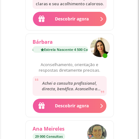
claras e seu acolhimento caloroso.
Descobrir agora
Bárbara
Estrela Nascente
·
4 500 Consultas
Estrela Nascente
·
4 50
Aconselhamento, orientação e
respostas diretamente precisas.
Achei a consulta profissional,
directa, benéfica. Aconselho a
consultarem pois acredito que ficam
satisfeitos
Descobrir agora
Ana Meireles
29 000 Consultas