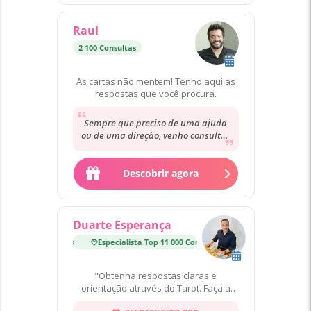
Raul
2 100 Consultas
As cartas não mentem! Tenho aqui as
respostas que você procura.
Sempre que preciso de uma ajuda
ou de uma direção, venho consultar
o Raul. Saio das consultas muito
mais descansada,...
Descobrir agora
Duarte Esperança
Especialista Top
·
11 000 Consultas
Especialista Top
·
11 000
"Obtenha respostas claras e
orientação através do Tarot. Faça a
sua consulta agora!"