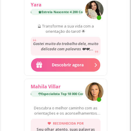
Yara
Estrela Nascente
·
4 200 Consultas
Estrela Nascente
·
4 20
🔮 Transforme a sua vida com a
orientação do tarot! 🌟
Gostei muito do trabalho dela, muito
delicada com palavras ❤️❤️,
concerteza sempre que eu precisar
vou voltar a...
Descobrir agora
Mahila Villar
Especialista Top
·
18 000 Consultas
Especialista Top
·
18 000
Descubra o melhor caminho com as
orientações e os aconselhamentos
das minhas cartas! ❤️
RECONHECIDA POR
Seu olhar atento, suas palavras