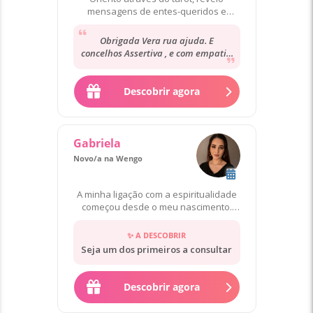
mensagens de entes-queridos e
exploro vidas passadas.
Obrigada Vera rua ajuda. E
concelhos Assertiva , e com empatia
pelo próximo Gratidão 🙏 👏👏👏👏👏
👏👏👏👏👏👏👏👏👏👏👏👏👏👏👏👏👏
👏👏👏👏👏👏👏👏👏👏👏👏👏👏
Descobrir agora
Gabriela
Novo/a na Wengo
A minha ligação com a espiritualidade
começou desde o meu nascimento.
Desde muito cedo percebi a min
✨ A DESCOBRIR
Seja um dos primeiros a consultar
Descobrir agora