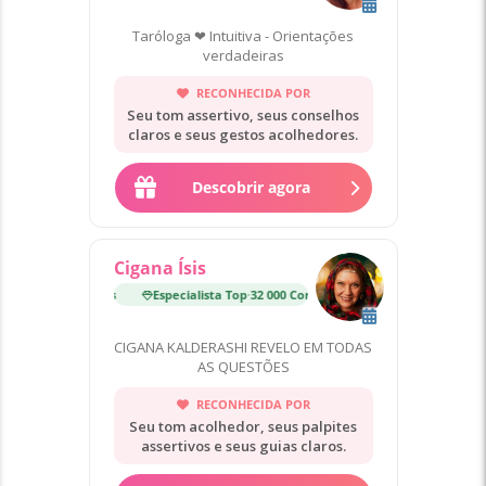
Taróloga ❤ Intuitiva - Orientações
verdadeiras
RECONHECIDA POR
Seu tom assertivo, seus conselhos
claros e seus gestos acolhedores.
Descobrir agora
Cigana Ísis
Especialista Top
·
32 000 Consultas
Especialista Top
·
32 000
CIGANA KALDERASHI REVELO EM TODAS
AS QUESTÕES
RECONHECIDA POR
Seu tom acolhedor, seus palpites
assertivos e seus guias claros.