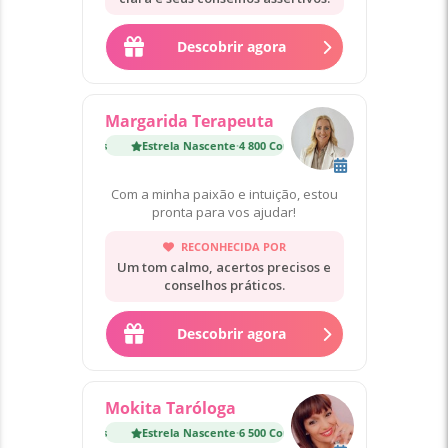
Descobrir agora
Margarida Terapeuta
Estrela Nascente
·
4 800 Consultas
Estrela Nascente
·
4 80
Com a minha paixão e intuição, estou
pronta para vos ajudar!
RECONHECIDA POR
Um tom calmo, acertos precisos e
conselhos práticos.
Descobrir agora
Mokita Taróloga
Estrela Nascente
·
6 500 Consultas
Estrela Nascente
·
6 50