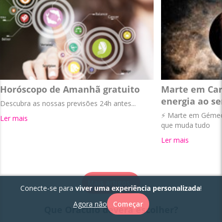
Horóscopo de Amanhã gratuito
Marte em Car
energia ao se
Descubra as nossas previsões 24h antes...
⚡ Marte em Gémeos
Ler mais
que muda tudo
Ler mais
Mais artigos...
Conecte-se para
viver uma experiência personalizada
!
Agora não
Começar
Que Oráculo deverá escolher?