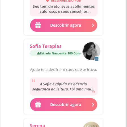
RECONHECIDO POR
Seu tom direto, seus acolhimentos
calorosos e seus conselhos
práticos.
Descobrir agora
Sofia Terapias
Estrela Nascente
·
100 Consultas
Estrela Nascente
·
100 Co
Ajudo-te a decifrar o caos que te trava.
A Sofia é rápida e evidencia
segurança na leitura. Foi uma muito
boa experiência. No que concerne às
previsões,...
Descobrir agora
Serena