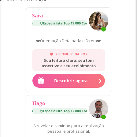
Sara
Especialista Top
·
19 000 Consultas
Especialista Top
·
19 000
❤️Orientação Detalhada e Direta❤️
RECONHECIDA POR
Sua leitura clara, seu tom
assertivo e seu acolhimento
sereno.
Descobrir agora
Tiago
Especialista Top
·
12 000 Consultas
Especialista Top
·
12 000
A revelar o caminho para a realização
pessoal e profissional.