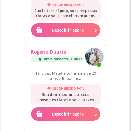
RECONHECIDO POR
Sua leitura rápida, suas respostas
claras e seus conselhos práticos.
Descobrir agora
Rogério Duarte
Estrela Nascente
·
9 900 Consultas
Estrela Nascente
·
9 90
Tarólogo Metafisico há mais de 20
anos e Babalorixá,
RECONHECIDO POR
Seu dom mediúnico, seus
conselhos claros e seus prazos
precisos.
Descobrir agora