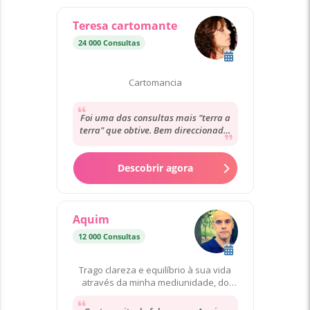
Teresa cartomante
24 000 Consultas
Cartomancia
Foi uma das consultas mais "terra a
terra" que obtive. Bem direccionada,
bem escrita e de uma sensação de
humanidade...
Descobrir agora
Aquim
12 000 Consultas
Trago clareza e equilíbrio à sua vida
através da minha mediunidade, do
Tarot e das Runas.