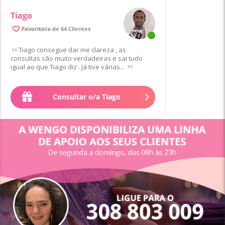
Tiago
Favorito/a de 64 Clientes
Tiago consegue dar me clareza , as
consultas são muito verdadeiras e sai tudo
igual ao que Tiago diz . Já tive várias...
1
€
para 10 min
depois
1
.
40
€
/min