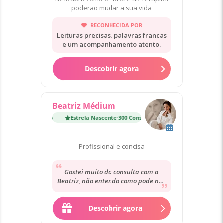
poderão mudar a sua vida
RECONHECIDA POR
Leituras precisas, palavras francas
e um acompanhamento atento.
Descobrir agora
Beatriz Médium
Estrela Nascente
·
300 Consultas
Estrela Nascente
·
300 Co
Profissional e concisa
Gostei muito da consulta com a
Beatriz, não entendo como pode não
estar no mesmo patamar dos
restantes, o que...
Descobrir agora