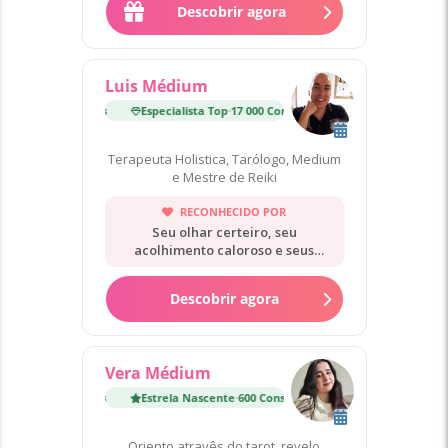
Descobrir agora
Luis Médium
Especialista Top
·
17 000 Consultas
Especialista Top
·
17 000
Terapeuta Holistica, Tarólogo, Medium
e Mestre de Reiki
RECONHECIDO POR
Seu olhar certeiro, seu
acolhimento caloroso e seus
conselhos claros.
Descobrir agora
Vera Médium
Estrela Nascente
·
600 Consultas
Estrela Nascente
·
600 Co
Oriento atravês do tarot, revelo