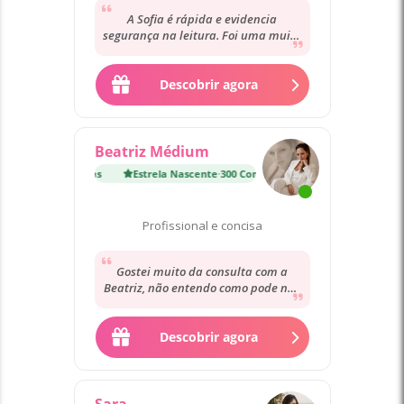
A Sofia é rápida e evidencia
segurança na leitura. Foi uma muito
boa experiência. No que concerne às
previsões,...
Descobrir agora
Beatriz Médium
nte
·
300 Consultas
Estrela Nascente
·
300 Consultas
Profissional e concisa
Gostei muito da consulta com a
Beatriz, não entendo como pode não
estar no mesmo patamar dos
restantes, o que...
Descobrir agora
Sara