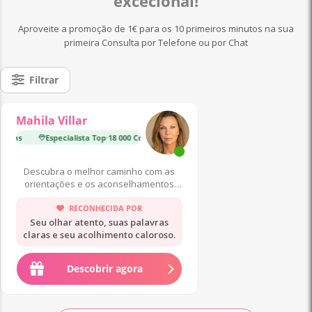
excecional!
Aproveite a promoção de 1€ para os 10 primeiros minutos na sua
primeira Consulta por Telefone ou por Chat
Filtrar
Mahila Villar
tas
Especialista Top
·
18 000 Consultas
Especialista Top
·
14 000 Con
Descubra o melhor caminho com as
orientações e os aconselhamentos
das minhas cartas! ❤️
RECONHECIDA POR
Seu olhar atento, suas palavras
claras e seu acolhimento caloroso.
Descobrir agora