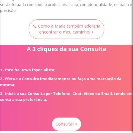
será efetuada com todo o profissionalismo, confidencialidade, empatia e
precisão!
📞 Como a Maria também adoraria
encontrar o meu caminho! >
A 3 cliques da sua Consulta
1 - Escolha um/a Especialista;
2 - Efetue a Consulta imediatamente ou faça uma marcação da
mesma;
3 - Inicie a sua Consulta por Telefone, Chat, Vídeo ou Email, tendo em
conta a sua preferência.
Consultar >