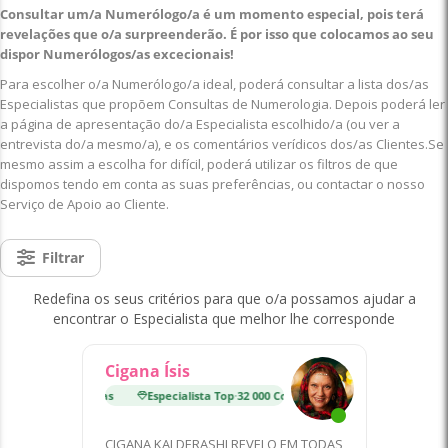
Consultar um/a Numerólogo/a é um momento especial, pois terá
revelações que o/a surpreenderão. É por isso que colocamos ao seu
dispor Numerólogos/as excecionais!
Para escolher o/a Numerólogo/a ideal, poderá consultar a lista dos/as
Especialistas que propõem Consultas de Numerologia. Depois poderá ler
a página de apresentação do/a Especialista escolhido/a (ou ver a
entrevista do/a mesmo/a), e os comentários verídicos dos/as Clientes.Se
mesmo assim a escolha for difícil, poderá utilizar os filtros de que
dispomos tendo em conta as suas preferências, ou contactar o nosso
Serviço de Apoio ao Cliente.
Filtrar
Redefina os seus critérios para que o/a possamos ajudar a
encontrar o Especialista que melhor lhe corresponde
Cigana Ísis
p
·
32 000 Consultas
Especialista Top
·
32 000 Consultas
CIGANA KALDERASHI REVELO EM TODAS