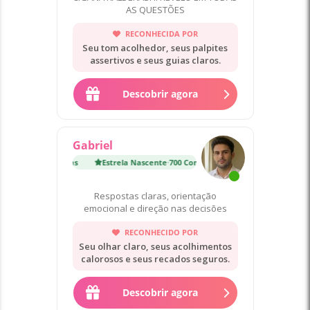
AS QUESTÕES
RECONHECIDA POR
Seu tom acolhedor, seus palpites
assertivos e seus guias claros.
Descobrir agora
Gabriel
nte
·
700 Consultas
Estrela Nascente
·
700 Consultas
Respostas claras, orientação
emocional e direção nas decisões
RECONHECIDO POR
Seu olhar claro, seus acolhimentos
calorosos e seus recados seguros.
Descobrir agora