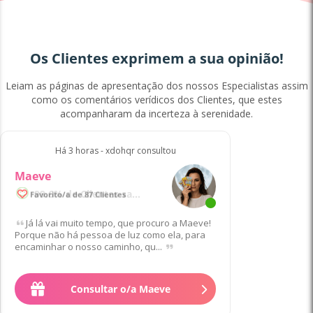
Os Clientes exprimem a sua opinião!
Leiam as páginas de apresentação dos nossos Especialistas assim
como os comentários verídicos dos Clientes, que estes
acompanharam da incerteza à serenidade.
Há 3 horas - xdohqr consultou
Maeve
99.6% de Clientes satisfeitos/as
Favorito/a de 87 Clientes
Já lá vai muito tempo, que procuro a Maeve!
Porque não há pessoa de luz como ela, para
encaminhar o nosso caminho, qu...
1
€
para 10 min
Consultar o/a Maeve
depois
1
.
40
€
/min