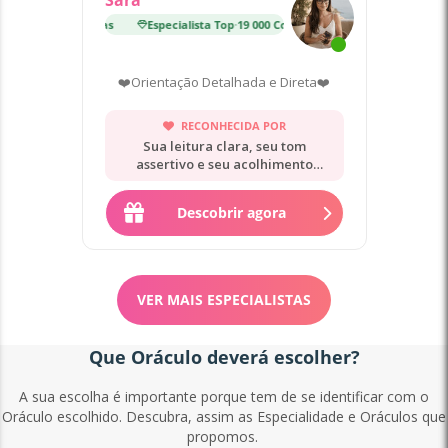
p
·
19 000 Consultas
Especialista Top
·
19 000 Consultas
❤️Orientação Detalhada e Direta❤️
RECONHECIDA POR
Sua leitura clara, seu tom
assertivo e seu acolhimento
sereno.
Descobrir agora
VER MAIS ESPECIALISTAS
Que Oráculo deverá escolher?
A sua escolha é importante porque tem de se identificar com o
Oráculo escolhido. Descubra, assim as Especialidade e Oráculos que
propomos.