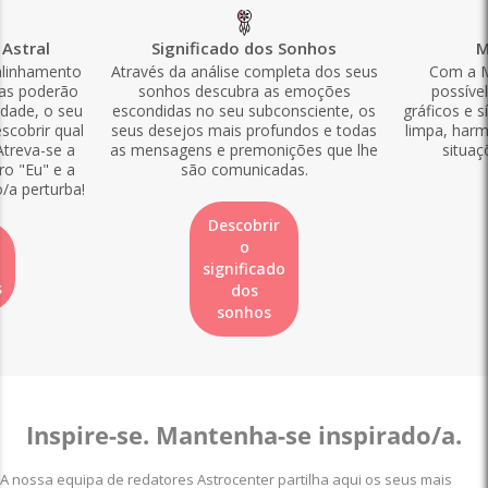
Astral
Significado dos Sonhos
M
alinhamento
Através da análise completa dos seus
Com a M
las poderão
sonhos descubra as emoções
possíve
idade, o seu
escondidas no seu subconsciente, os
gráficos e s
scobrir qual
seus desejos mais profundos e todas
limpa, harm
Atreva-se a
as mensagens e premonições que lhe
situaç
ro "Eu" e a
são comunicadas.
o/a perturba!
Descobrir
o
significado
s
dos
sonhos
Inspire-se. Mantenha-se inspirado/a.
A nossa equipa de redatores Astrocenter partilha aqui os seus mais