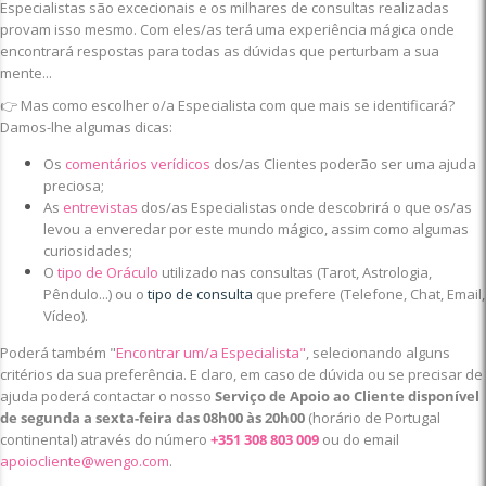
Especialistas são excecionais e os milhares de consultas realizadas
provam isso mesmo. Com eles/as terá uma experiência mágica onde
encontrará respostas para todas as dúvidas que perturbam a sua
mente...
👉 Mas como escolher o/a Especialista com que mais se identificará?
Damos-lhe algumas dicas:
Os
comentários verídicos
dos/as Clientes poderão ser uma ajuda
preciosa;
As
entrevistas
dos/as Especialistas onde descobrirá o que os/as
levou a enveredar por este mundo mágico, assim como algumas
curiosidades;
O
tipo de Oráculo
utilizado nas consultas (Tarot, Astrologia,
Pêndulo...) ou o
tipo de consulta
que prefere (Telefone, Chat, Email,
Vídeo).
Poderá também "
Encontrar um/a Especialista"
, selecionando alguns
critérios da sua preferência. E claro, em caso de dúvida ou se precisar de
ajuda poderá contactar o nosso
Serviço de Apoio ao Cliente disponível
de segunda a sexta-feira das 08h00 às 20h00
(horário de Portugal
continental) através do número
+351 308 803 009
ou do email
apoiocliente@wengo.com
.