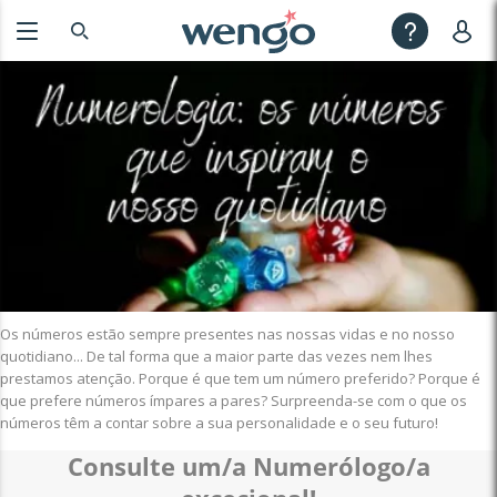
Os números estão sempre presentes nas nossas vidas e no nosso
quotidiano... De tal forma que a maior parte das vezes nem lhes
prestamos atenção. Porque é que tem um número preferido? Porque é
que prefere números ímpares a pares? Surpreenda-se com o que os
números têm a contar sobre a sua personalidade e o seu futuro!
Consulte um/a Numerólogo/a