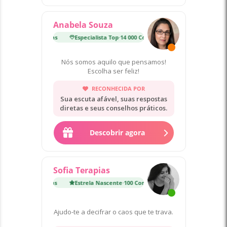
Anabela Souza
p
·
14 000 Consultas
Especialista Top
·
14 000 Consultas
Nós somos aquilo que pensamos!
Escolha ser feliz!
RECONHECIDA POR
Sua escuta afável, suas respostas
diretas e seus conselhos práticos.
Descobrir agora
Sofia Terapias
nte
·
100 Consultas
Estrela Nascente
·
100 Consultas
Ajudo-te a decifrar o caos que te trava.