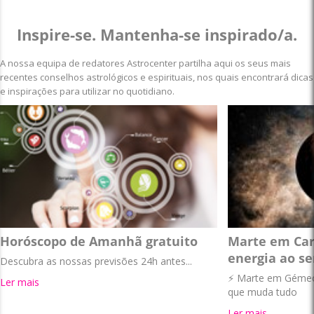
Inspire-se. Mantenha-se inspirado/a.
A nossa equipa de redatores Astrocenter partilha aqui os seus mais
recentes conselhos astrológicos e espirituais, nos quais encontrará dicas
e inspirações para utilizar no quotidiano.
Horóscopo de Amanhã gratuito
Marte em Car
energia ao se
Descubra as nossas previsões 24h antes...
⚡ Marte em Gémeos
Ler mais
que muda tudo
Ler mais