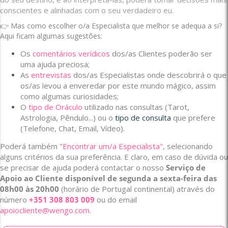
conscientes e alinhadas com o seu verdadeiro eu.
👉 Mas como escolher o/a Especialista que melhor se adequa a si?
Aqui ficam algumas sugestões:
Os
comentários verídicos
dos/as Clientes poderão ser
uma ajuda preciosa;
As
entrevistas
dos/as Especialistas onde descobrirá o que
os/as levou a enveredar por este mundo mágico, assim
como algumas curiosidades;
O
tipo de Oráculo
utilizado nas consultas (Tarot,
Astrologia, Pêndulo...) ou o
tipo de consulta
que prefere
(Telefone, Chat, Email, Vídeo).
Poderá também "
Encontrar um/a Especialista"
, selecionando
alguns critérios da sua preferência. E claro, em caso de dúvida ou
se precisar de ajuda poderá contactar o nosso
Serviço de
Apoio ao Cliente disponível de segunda a sexta-feira das
08h00 às 20h00
(horário de Portugal continental) através do
número
+351 308 803 009
ou do email
apoiocliente@wengo.com
.