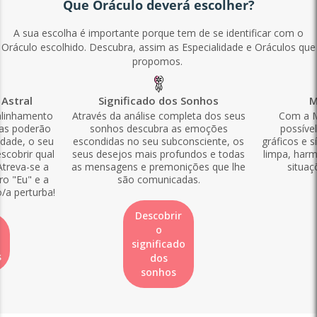
Que Oráculo deverá escolher?
A sua escolha é importante porque tem de se identificar com o
Oráculo escolhido. Descubra, assim as Especialidade e Oráculos que
propomos.
Astral
Significado dos Sonhos
M
alinhamento
Através da análise completa dos seus
Com a M
las poderão
sonhos descubra as emoções
possíve
idade, o seu
escondidas no seu subconsciente, os
gráficos e s
scobrir qual
seus desejos mais profundos e todas
limpa, harm
Atreva-se a
as mensagens e premonições que lhe
situaç
ro "Eu" e a
são comunicadas.
o/a perturba!
Descobrir
o
significado
s
dos
sonhos