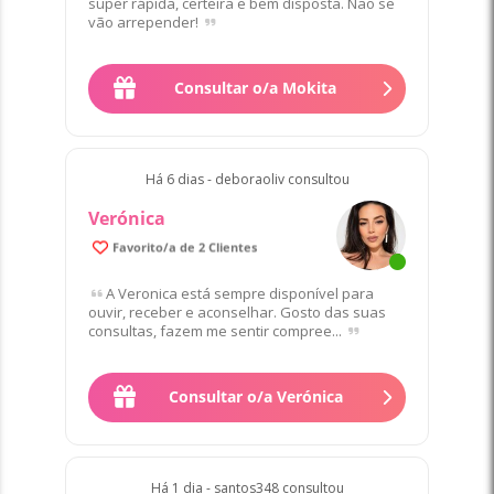
super rápida, certeira e bem disposta. Não se
vão arrepender!
Consultar o/a Mokita
Há 6 dias - deboraoliv consultou
Verónica
100% de Clientes satisfeitos/as
Favorito/a de 2 Clientes
A Veronica está sempre disponível para
ouvir, receber e aconselhar. Gosto das suas
consultas, fazem me sentir compree...
Consultar o/a Verónica
Há 1 dia - santos348 consultou