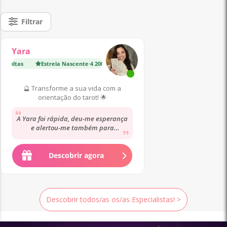
Filtrar
Yara
ultas
Estrela Nascente
·
4 200 Consultas
🔮 Transforme a sua vida com a
orientação do tarot! 🌟
A Yara foi rápida, deu-me esperança
e alertou-me também para
imprevistos, foi muito correta e
criteriosa. Deu-me...
Descobrir agora
Descobrir todos/as os/as Especialistas! >