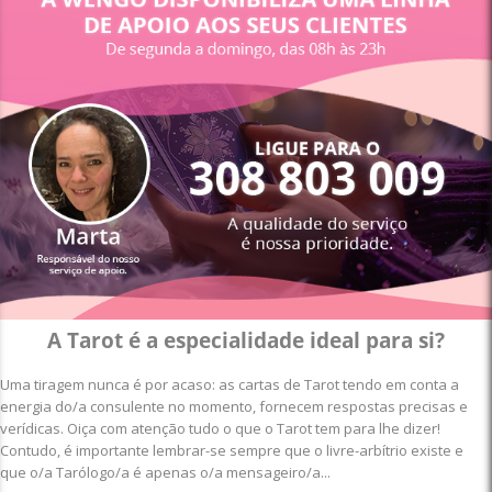
A Tarot é a especialidade ideal para si?
Uma tiragem nunca é por acaso: as cartas de Tarot tendo em conta a
energia do/a consulente no momento, fornecem respostas precisas e
verídicas. Oiça com atenção tudo o que o Tarot tem para lhe dizer!
Contudo, é importante lembrar-se sempre que o livre-arbítrio existe e
que o/a Tarólogo/a é apenas o/a mensageiro/a...