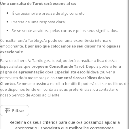
Uma consulta de Tarot será essencial se:
É cartesiano/a e precisa de algo concreto;
Precisa de uma resposta clara;
Se se sente atraído/a pelas cartas e pelos seus significados.
Consultar um/a Tarólogo/a pode ser uma experiência intensa e
emocionante.
É por isso que colocamos ao seu dispor Tarólogos/as
excecionais!
Para escolher o/a Tarólogo/a ideal, poderá consultar a lista dos/as
Especialistas que
propõem Consultas de Tarot
. Depois poderá ler a
página de
apresentação do/a Especialista escolhido/a
(ou ver a
entrevista do/a mesmo/a), e os
comentários verídicos dos/as
Clientes.
Se mesmo assim a escolha for difícil, poderá utilizar os filtros de
que dispomos tendo em conta as suas preferências, ou contactar o
nosso Serviço de Apoio ao Cliente.
Filtrar
Redefina os seus critérios para que o/a possamos ajudar a
encontrar o Especialista que melhor lhe corresponde