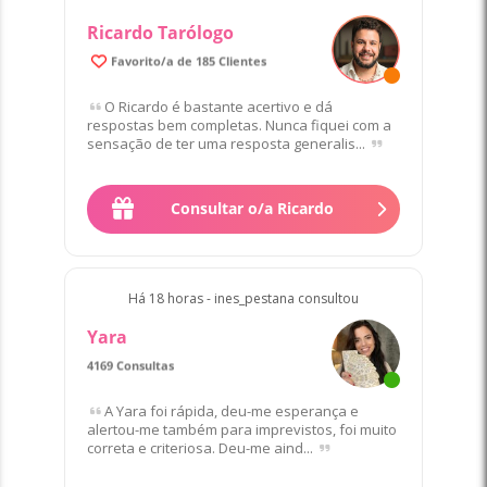
Ricardo Tarólogo
99.7% de Clientes satisfeitos/as
Favorito/a de 185 Clientes
O Ricardo é bastante acertivo e dá
respostas bem completas. Nunca fiquei com a
sensação de ter uma resposta generalis...
Consultar o/a Ricardo
Há 18 horas - ines_pestana consultou
Yara
4169 Consultas
Favorito/a de 22 Clientes
A Yara foi rápida, deu-me esperança e
alertou-me também para imprevistos, foi muito
correta e criteriosa. Deu-me aind...