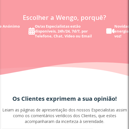
Escolher a Wengo, porquê?
 e Anónimo
Os/as Especialistas estão
Novidad
disponíveis, 24h/24, 7d/7, por
energia
Telefone, Chat, Vídeo ou Email
voz!
Os Clientes exprimem a sua opinião!
Leiam as páginas de apresentação dos nossos Especialistas assim
como os comentários verídicos dos Clientes, que estes
acompanharam da incerteza à serenidade.