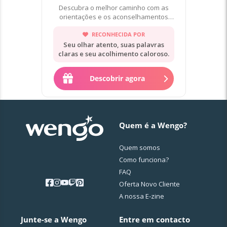
Descubra o melhor caminho com as
orientações e os aconselhamentos
das minhas cartas! ❤️
RECONHECIDA POR
Seu olhar atento, suas palavras
claras e seu acolhimento caloroso.
Descobrir agora
Quem é a Wengo?
Quem somos
Como funciona?
FAQ
Oferta Novo Cliente
A nossa E-zine
Junte-se a Wengo
Entre em contacto