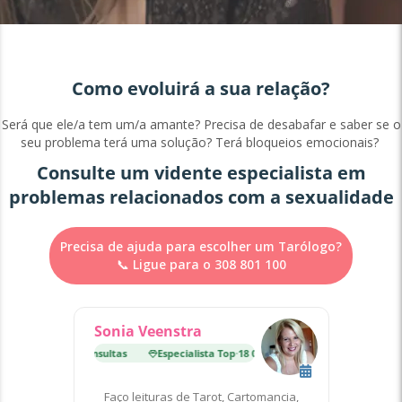
Como evoluirá a sua relação?
Será que ele/a tem um/a amante? Precisa de
desabafar e saber se o
seu problema terá uma solução? Terá bloqueios emocionais?
Consulte um vidente especialista em
problemas relacionados com a sexualidade
Precisa de ajuda para escolher um Tarólogo?
📞 Ligue para o 308 801 100
Sonia Veenstra
ista Top
·
18 000 Consultas
Especialista Top
·
18 000 Consultas
Faço leituras de Tarot, Cartomancia,