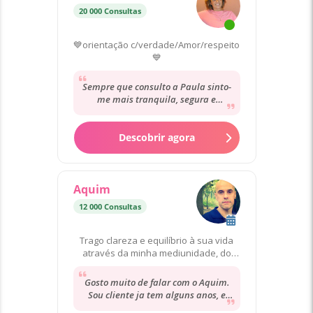
20 000 Consultas
💙orientação c/verdade/Amor/respeito
💙
Sempre que consulto a Paula sinto-
me mais tranquila, segura e
orientada! Ela é sempre muito
assertiva, intuitiva...
Descobrir agora
Aquim
12 000 Consultas
Trago clareza e equilíbrio à sua vida
através da minha mediunidade, do
Tarot e das Runas.
Gosto muito de falar com o Aquim.
Sou cliente ja tem alguns anos, e
posso dizer sem margem de dúvidas