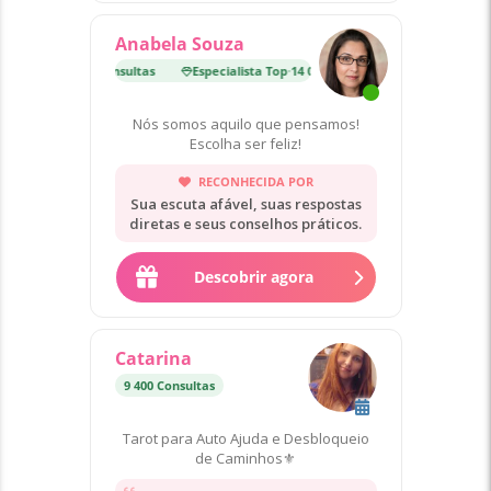
Anabela Souza
ista Top
·
14 000 Consultas
Especialista Top
·
14 000 Consultas
Nós somos aquilo que pensamos!
Escolha ser feliz!
RECONHECIDA POR
Sua escuta afável, suas respostas
diretas e seus conselhos práticos.
Descobrir agora
Catarina
9 400 Consultas
Tarot para Auto Ajuda e Desbloqueio
de Caminhos⚜️