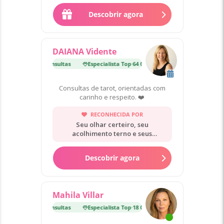
que ele...
Descobrir agora
DAIANA Vidente
ista Top
·
64 000 Consultas
Especialista Top
·
64 000 Consultas
Consultas de tarot, orientadas com
carinho e respeito. ❤️
RECONHECIDA POR
Seu olhar certeiro, seu
acolhimento terno e seus
conselhos práticos.
Descobrir agora
Mahila Villar
ista Top
·
18 000 Consultas
Especialista Top
·
18 000 Consultas