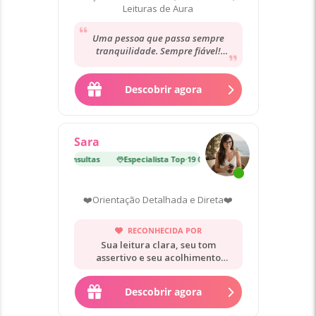
Leituras de Aura
Uma pessoa que passa sempre
tranquilidade. Sempre fiável!
Alguém muito confiável. Nunca me
desilude obrigada Sandra
Descobrir agora
Sara
ista Top
·
19 000 Consultas
Especialista Top
·
19 000 Consultas
❤️Orientação Detalhada e Direta❤️
RECONHECIDA POR
Sua leitura clara, seu tom
assertivo e seu acolhimento
sereno.
Descobrir agora