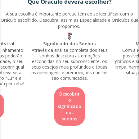
Que Oráculo deverá escolher?
A sua escolha é importante porque tem de se identificar com o
Oráculo escolhido. Descubra, assim as Especialidade e Oráculos que
propomos.
Astral
Significado dos Sonhos
M
alinhamento
Através da análise completa dos seus
Com a M
las poderão
sonhos descubra as emoções
possíve
idade, o seu
escondidas no seu subconsciente, os
gráficos e s
scobrir qual
seus desejos mais profundos e todas
limpa, harm
Atreva-se a
as mensagens e premonições que lhe
situaç
ro "Eu" e a
são comunicadas.
o/a perturba!
Descobrir
o
significado
s
dos
sonhos