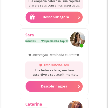
Sua empatia calorosa, sua rapidez
clara e seus conselhos assertivos.
Descobrir agora
Sara
lista Top
·
19 000 Consultas
Especialista Top
·
19 000 Consultas
❤️Orientação Detalhada e Direta❤️
RECONHECIDA POR
Sua leitura clara, seu tom
assertivo e seu acolhimento
sereno.
Descobrir agora
Catarina