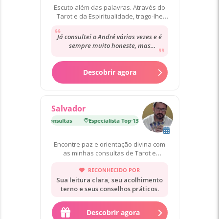
Escuto além das palavras. Através do
Tarot e da Espiritualidade, trago-lhe
respostas, direção e paz.
Já consultei o André várias vezes e é
sempre muito honeste, mas
carinhoso comigo. Agradeço muito as
palavras e...
Descobrir agora
Salvador
lista Top
·
13 000 Consultas
Especialista Top
·
13 000 Consultas
Encontre paz e orientação divina com
as minhas consultas de Tarot e
Numerologia!✨
RECONHECIDO POR
Sua leitura clara, seu acolhimento
terno e seus conselhos práticos.
Descobrir agora