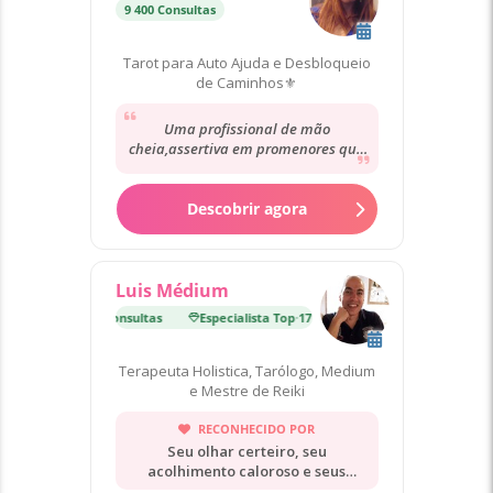
9 400 Consultas
Tarot para Auto Ajuda e Desbloqueio
de Caminhos⚜️
Uma profissional de mão
cheia,assertiva em promenores que
não falamos empática ,simpática e e
traz mta luz para...
Descobrir agora
Luis Médium
lista Top
·
17 000 Consultas
Especialista Top
·
17 000 Consultas
Terapeuta Holistica, Tarólogo, Medium
e Mestre de Reiki
RECONHECIDO POR
Seu olhar certeiro, seu
acolhimento caloroso e seus
conselhos claros.