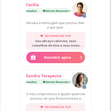
Cecilia
 Nascente
·
4 500 Consultas
Estrela Nascente
·
4 500 Consultas
Receba a mensagem que precisa. Não
a que quer.
RECONHECIDA POR
Seu abraço caloroso, seus
conselhos diretos e seus sinais
precisos.
Descobrir agora
Sandra Terapeuta
 Nascente
·
4 600 Consultas
Estrela Nascente
·
4 600 Consultas
O meu compromisso é ajudar quem me
procura, de uma forma honesta e
verdadeira.
RECONHECIDA POR