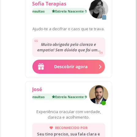
Sofia Terapias
a Nascente
·
100 Consultas
Estrela Nascente
·
100 Consultas
Ajudo-te a decifrar o caos que te trava.
Muito obrigada pela clareza e
empatia! Sem dúvida que foi uma
óptima decisão esta consulta
Descobrir agora
José
a Nascente
·
900 Consultas
Estrela Nascente
·
900 Consultas
Experiência oracular com verdade,
clareza e acolhimento.
RECONHECIDO POR
Seu tino preciso, sua fala clara e