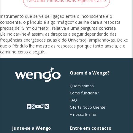
Descobrir todos/as os/as Especialistas! >
Instrumento que serve de ligação entre o inconsciente e o
consciente, o pêndulo é algo “mágico” que lhe dará a resposta
precisa de “Sim” ou “Não”, relativa a uma pergunta concreta.
Ele indicar-lhe-á assim, as direções a seguir dependendo das
frequências energéticas (suas e do Universo), ampliando-as. Deixe
que o Pêndulo lhe mostre as respostas por que tanto anseia, e o
caminho certo a seguir…
Quem é a Wengo?
Quem somos
Como funciona?
FAQ
Oferta Novo Cliente
A nossa E-zine
Junte-se a Wengo
Entre em contacto