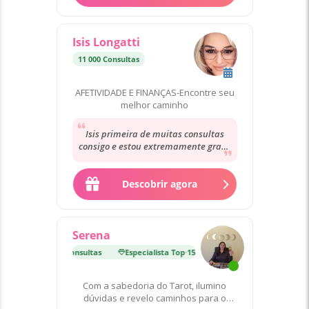
Isis Longatti
11 000 Consultas
AFETIVIDADE E FINANÇAS-Encontre seu
melhor caminho
Isis primeira de muitas consultas
consigo e estou extremamente grata
pela delicadeza e acolhimento da
sua parte...
Descobrir agora
Serena
lista Top
·
15 000 Consultas
Especialista Top
·
15 000 Consultas
Com a sabedoria do Tarot, ilumino
dúvidas e revelo caminhos para o