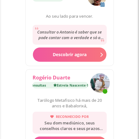
Ao seu lado para vencer.
Consultar o Antonio é saber que se
pode contar com a verdade e só a
verdade. Directo, sem rodeios,
sempre com...
Descobrir agora
Rogério Duarte
 Nascente
·
9 900 Consultas
Estrela Nascente
·
9 900 Consultas
Tarólogo Metafisico há mais de 20
anos e Babalorixá,
RECONHECIDO POR
Seu dom mediúnico, seus
conselhos claros e seus prazos
precisos.