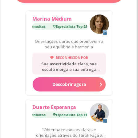
Marina Médium
lista Top
·
25 000 Consultas
Especialista Top
·
25 000 Consultas
Orientações claras que promovem o
seu equilibrio e harmonia
RECONHECIDA POR
Sua assertividade clara, sua
escuta meiga e sua entrega
rápida.
Descobrir agora
Duarte Esperança
lista Top
·
11 000 Consultas
Especialista Top
·
11 000 Consultas
"Obtenha respostas claras e
orientação através do Tarot. Faça a