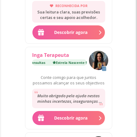
autoconhecimento da alma.🔮
RECONHECIDA POR
Sua leitura clara, suas previsões
certas e seu apoio acolhedor.
Descobrir agora
Inga Terapeuta
 Nascente
·
5 200 Consultas
Estrela Nascente
·
5 200 Consultas
Conte comigo para que juntos
possamos alcançar os seus objectivos
Muito obrigado pela ajuda nestas
minhas incertezas, inseguranças ,
indecisões. Sempre acolhedora,
reconfortante...
Descobrir agora