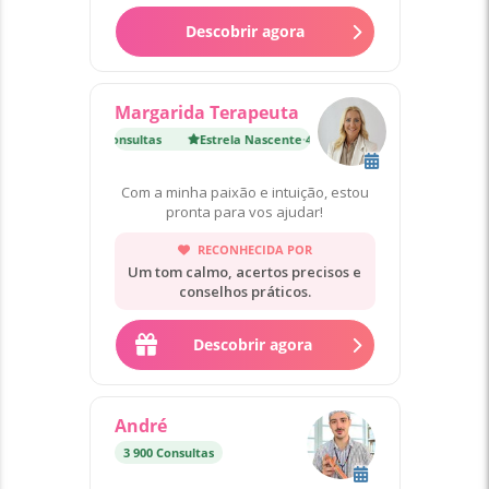
Descobrir agora
Margarida Terapeuta
 Nascente
·
4 800 Consultas
Estrela Nascente
·
4 800 Consultas
Com a minha paixão e intuição, estou
pronta para vos ajudar!
RECONHECIDA POR
Um tom calmo, acertos precisos e
conselhos práticos.
Descobrir agora
André
3 900 Consultas