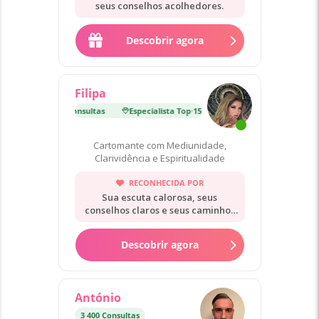
seus conselhos acolhedores.
Descobrir agora
Filipa
lista Top
·
15 000 Consultas
Especialista Top
·
15 000 Consultas
Cartomante com Mediunidade,
Clarividência e Espiritualidade
RECONHECIDA POR
Sua escuta calorosa, seus
conselhos claros e seus caminhos
práticos.
Descobrir agora
António
3 400 Consultas