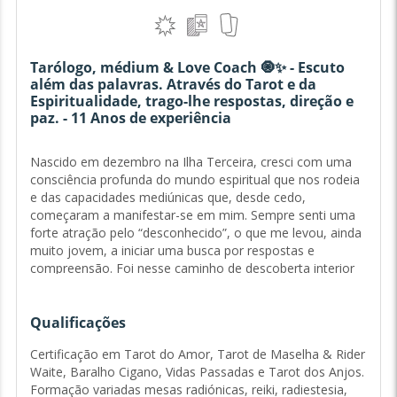
Tarólogo, médium & Love Coach 🧿✨ - Escuto
além das palavras. Através do Tarot e da
Espiritualidade, trago-lhe respostas, direção e
paz. - 11 Anos de experiência
Nascido em dezembro na Ilha Terceira, cresci com uma
consciência profunda do mundo espiritual que nos rodeia
e das capacidades mediúnicas que, desde cedo,
começaram a manifestar-se em mim. Sempre senti uma
forte atração pelo “desconhecido”, o que me levou, ainda
muito jovem, a iniciar uma busca por respostas e
compreensão. Foi nesse caminho de descoberta interior
que encontrei e alinhei-me com o meu verdadeiro
propósito: ajudar o próximo através da orientação
espiritual. A partir dessa consciência, mergulhei no estudo
Qualificações
de diversas correntes filosóficas e espirituais, com
Certificação em Tarot do Amor, Tarot de Maselha & Rider
especial foco no poder sagrado dos oráculos e na prática
Waite, Baralho Cigano, Vidas Passadas e Tarot dos Anjos.
da radiestesia. Essa dedicação permitiu-me consolidar
Formação variadas mesas radiónicas, reiki, radiestesia,
conhecimentos e integrar o saber espiritual à minha