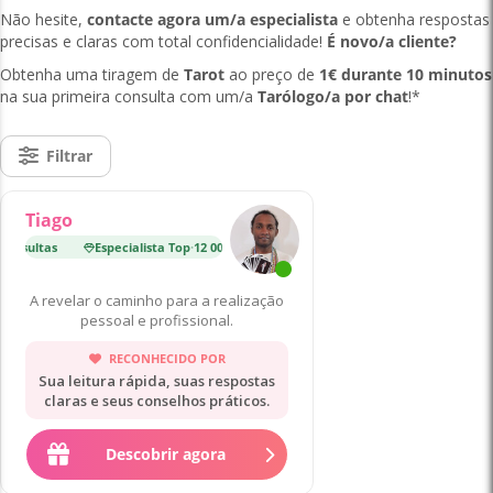
Não hesite,
contacte agora um/a especialista
e obtenha respostas
precisas e claras com total confidencialidade!
É novo/a cliente?
Obtenha uma tiragem de
Tarot
ao preço de
1€ durante 10 minutos
na sua primeira consulta com um/a
Tarólogo/a por chat
!*
Filtrar
Tiago
Consultas
Especialista Top
·
12 000 Consultas
Estrela Nascente
·
9 9
A revelar o caminho para a realização
pessoal e profissional.
RECONHECIDO POR
Sua leitura rápida, suas respostas
claras e seus conselhos práticos.
Descobrir agora