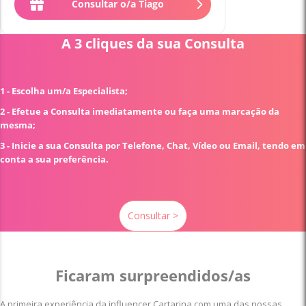
Consultar o/a Tiago
A 3 cliques da sua Consulta
1 - Escolha um/a Especialista;
2 - Efetue a Consulta imediatamente ou faça uma marcação da
mesma;
3 - Inicie a sua Consulta por Telefone, Chat, Vídeo ou Email, tendo em
conta a sua preferência.
Consultar >
Ficaram surpreendidos/as
A primeira experiência da influencer Cartarina com uma das nossas