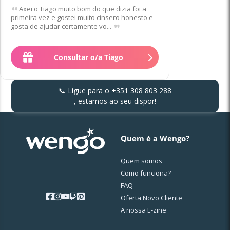
Axei o Tiago muito bom do que dizia foi a
primeira vez e gostei muito cinsero honesto e
gosta de ajudar certamente vo...
Consultar o/a Tiago
📞 Ligue para o
+351 308 803 288
, estamos ao seu dispor!
Quem é a Wengo?
Quem somos
Como funciona?
FAQ
Oferta Novo Cliente
A nossa E-zine