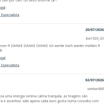
ti cien por cien. Un beso enorme 😘✨
ugal
Especialista
20/07/2026
bia1505_65
lesen !!! DANKE DANKE DANKE Ich werde mich wieder melden !!!
ft
ugal
Especialista
02/07/2026
sonhar888
ssa uma energia serena calma tranquila, as tiragens são
ara e assertiva. Vale apena cada euro gosta numa consulta com