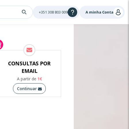
+351 308 803 009
A minha Conta
CONSULTAS POR
EMAIL
A partir de
1
€
Continuar