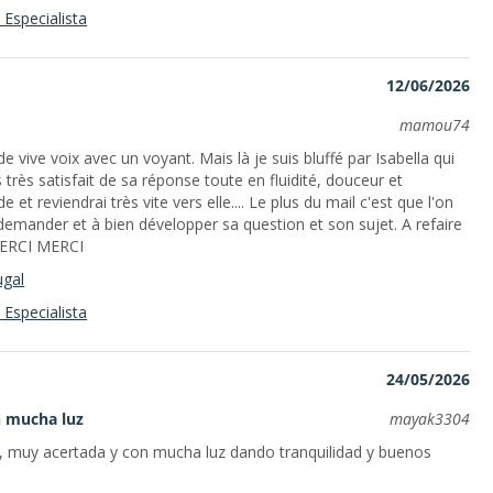
Especialista
12/06/2026
mamou74
e vive voix avec un voyant. Mais là je suis bluffé par Isabella qui
très satisfait de sa réponse toute en fluidité, douceur et
 reviendrai très vite vers elle.... Le plus du mail c'est que l'on
 demander et à bien développer sa question et son sujet. A refaire
MERCI MERCI
ugal
Especialista
24/05/2026
n mucha luz
mayak3304
a, muy acertada y con mucha luz dando tranquilidad y buenos