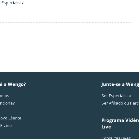
Especialista
é a Wengo?
Junte-se a Wen
omos
Ser Especialista
nciona?
Ser Afiliado ou Parc
ovo Cliente
Programa Vidên
 E-zine
Live
Consultas Lives