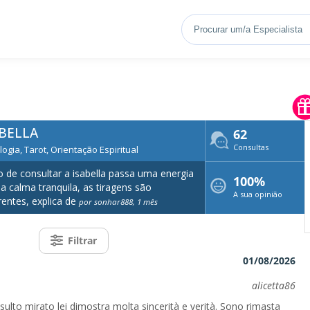
ABELLA
62
Consultas
logia, Tarot, Orientação Espiritual
 de consultar a isabella passa uma energia
100%
a calma tranquila, as tiragens são
A sua opinião
entes, explica de
por sonhar888, 1 mês
Filtrar
01/08/2026
alicetta86
sulto mirato lei dimostra molta sincerità e verità. Sono rimasta