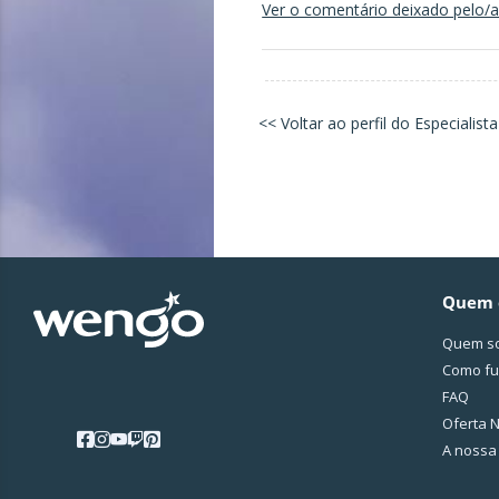
Ver o comentário deixado pelo/a 
<< Voltar ao perfil do Especialista
Quem 
Quem s
Como fu
FAQ
Oferta N
A nossa