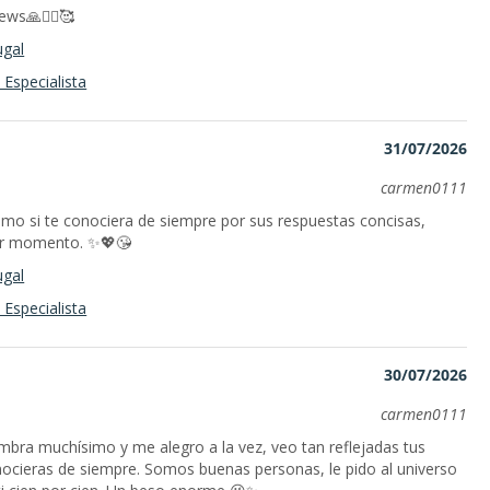
ws🙏🧘‍♀️🥰
ugal
Especialista
31/07/2026
carmen0111
omo si te conociera de siempre por sus respuestas concisas,
mer momento. ✨💖😘
ugal
Especialista
30/07/2026
carmen0111
mbra muchísimo y me alegro a la vez, veo tan reflejadas tus
ocieras de siempre. Somos buenas personas, le pido al universo