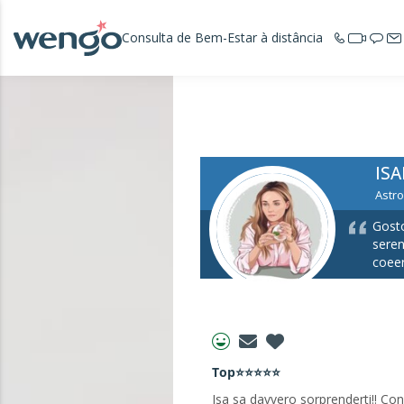
Consulta de Bem-Estar à distância
IS
Astro
Gosto
seren
coeer
Top⭐⭐⭐⭐⭐
Isa sa davvero sorprenderti!! Con