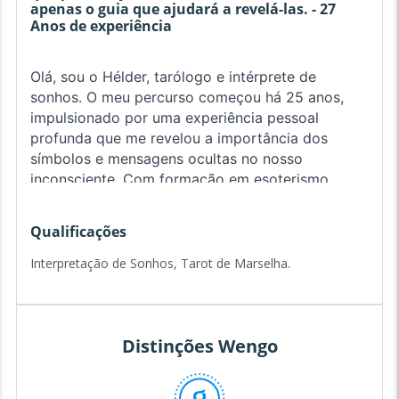
apenas o guia que ajudará a revelá-las. - 27
Anos de experiência
Olá, sou o Hélder, tarólogo e intérprete de
sonhos. O meu percurso começou há 25 anos,
impulsionado por uma experiência pessoal
profunda que me revelou a importância dos
símbolos e mensagens ocultas no nosso
inconsciente. Com formação em esoterismo,
psicologia simbólica e práticas meditativas,
desenvolvi uma abordagem única que une
Qualificações
sabedoria ancestral e conhecimento
contemporâneo.
Interpretação de Sonhos, Tarot de Marselha.
Acredito que os sonhos são portais para o nosso
inconsciente e, por vezes, para dimensões mais
elevadas, trazendo-nos mensagens valiosas
Distinções Wengo
sobre o nosso caminho. A minha especialidade
passa pela interpretação dos sonhos, a leitura do