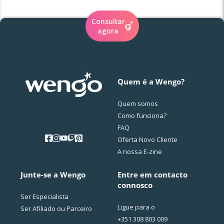
iluminar o seu caminho, a dissipar incertezas e a
guiá-lo/a rumo ao equilíbrio e à realização
Consultar
pessoal.
agora
Quem é a Wengo?
Quem somos
Como funciona?
FAQ
Oferta Novo Cliente
A nossa E-zine
Junte-se a Wengo
Entre em contacto
connosco
Ser Especialista
Ligue para o
Ser Afiliado ou Parceiro
+351 308 803 009