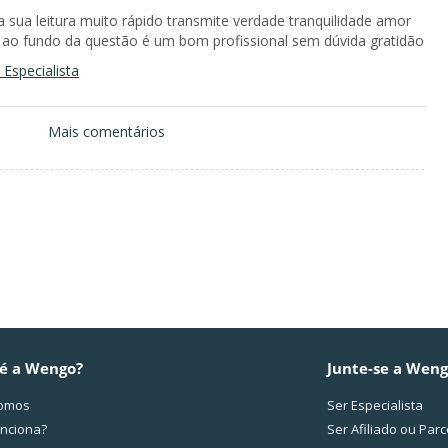
sua leitura muito rápido transmite verdade tranquilidade amor
 ao fundo da questão é um bom profissional sem dúvida gratidão
Especialista
Mais comentários
é a Wengo?
Junte-se a Wen
omos
Ser Especialista
nciona?
Ser Afiliado ou Parc