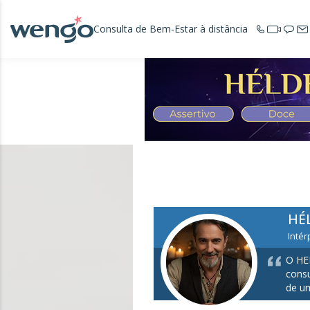
Consulta de Bem-Estar à distância
HÉ
Intér
O HEL
consu
de u