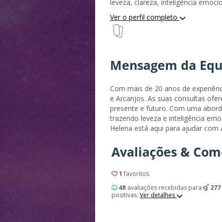
leveza, clareza, inteligência emoci
Consciente.O Tarot não é apenas 
Ver o perfil completo
espelho místico que reflecte as pr
os segredos do universo. É uma b
tesouro, uma ligação sem fios com
nós.O Tarot é uma energia viva, 
Mensagem da Equ
conhecimento, o auto-conhecimen
olhar para dentro com mais clareza para fo
me a oferecer-lhe orientação com
Com mais de 20 anos de experiência
consulta é uma oportunidade de ex
e Arcanjos. As suas consultas ofe
enfrentá-mos no dia a dia e as po
presente e futuro. Com uma aborda
diante dos nosso...
trazendo leveza e inteligência emo
Helena está aqui para ajudar com 
Avaliações & Com
1
favoritos
48
avaliações recebidas para
277
positivas.
Ver detalhes