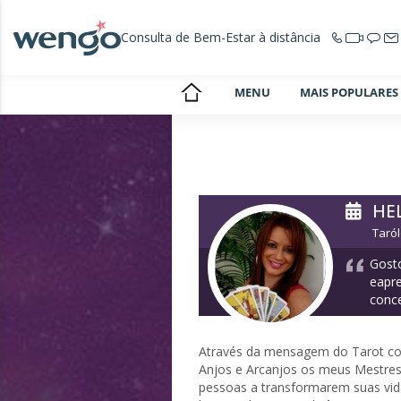
Consulta de Bem-Estar à distância
MENU
MAIS POPULARES
HE
Taról
Gosto
eapre
conce
Através da mensagem do Tarot co
Anjos e Arcanjos os meus Mestres 
pessoas a transformarem suas vi