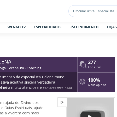
WENGO TV
ESPECIALIDADES
📍ATENDIMENTO
LOJA 
LENA
277
Consultas
oga, Terapeuta - Coaching
 imenso da especialista Helena muito
100%
ssiva acertiva sincera verdadeira
A sua opinião
lheira muito atenciosa e
por verao1984, 1 ano
m ajuda do Divino dos
e Guias Espirituais, ajudo
das a viverem com mais