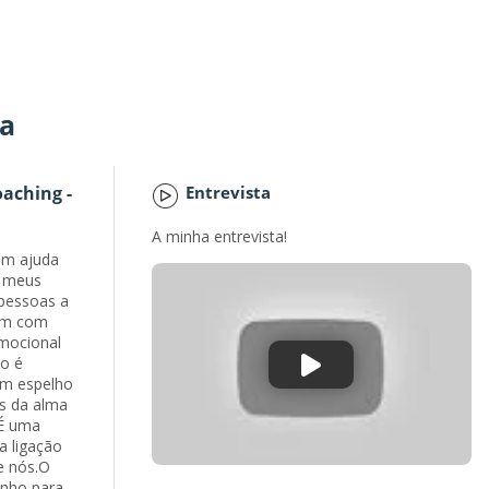
ia
oaching -
Entrevista
A minha entrevista!
om ajuda
s meus
 pessoas a
rem com
emocional
ão é
um espelho
as da alma
 É uma
a ligação
e nós.O
inho para