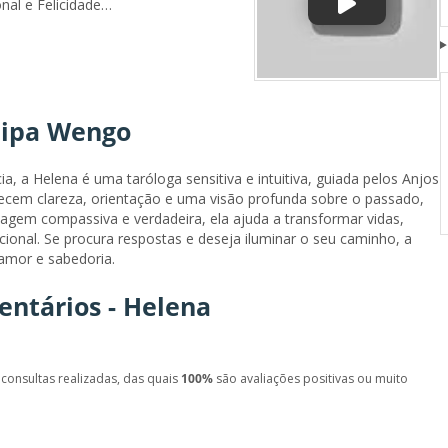
onal e Felicidade
um conjunto de cartas; é um
ofundezas da alma e revela
ussola, um mapa do
 o que está para lá de
um caminho para o
ipa Wengo
to .Uma oportunidade de
ra. Comprometo-
passiva e verdadeira.Cada
, a Helena é uma taróloga sensitiva e intuitiva, guiada pelos Anjos
plorar os desafios que
recem clareza, orientação e uma visão profunda sobre o passado,
ssibilidades que temos
gem compassiva e verdadeira, ela ajuda a transformar vidas,
cional. Se procura respostas e deseja iluminar o seu caminho, a
amor e sabedoria.
entários - Helena
consultas realizadas, das quais
100%
são avaliações positivas ou muito