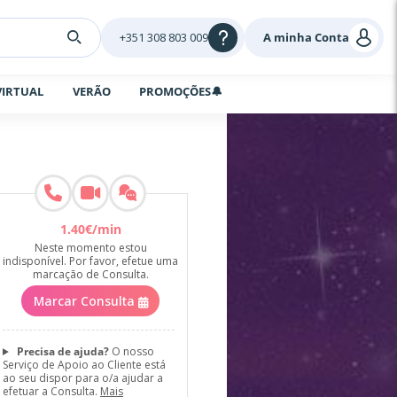
+351 308 803 009
A minha Conta
VIRTUAL
VERÃO
PROMOÇÕES🔔
1
.
40
€
/min
Neste momento estou
indisponível. Por favor, efetue uma
marcação de Consulta.
Marcar Consulta
Precisa de ajuda?
O nosso
Serviço de Apoio ao Cliente está
ao seu dispor para o/a ajudar a
efetuar a Consulta.
Mais