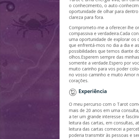
o conhecimento, o auto-conheci
oportunidade de olhar para dentr
clareza para fora.
Comprometo-me a oferecer-lhe or
compassiva e verdadeira.Cada con
uma oportunidade de explorar os 
que enfrentá-mos no dia a dia e a
possibilidades que temos diante d
olhos.Esperem sempre das minhas
somente a verdade.Espero por vo
muito carinho para vos poder col
no vosso caminho e muito Amor 
corações.
Experiência
O meu percurso com o Tarot com
mais de 20 anos em uma consulta
a ter um grande interesse e fascíni
leitura das cartas, em consultas, a
leitura das cartas comecei a perce
poderia transmitir às pessoas e s