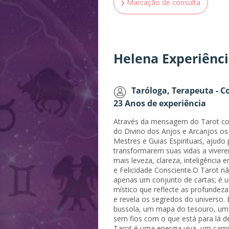
Marcação de consulta
Helena Experiênc
Taróloga, Terapeuta - C
23 Anos de experiência
Através da mensagem do Tarot c
do Divino dos Anjos e Arcanjos o
Mestres e Guias Espirituais, ajudo
transformarem suas vidas a vive
mais leveza, clareza, inteligência 
e Felicidade Consciente.O Tarot n
apenas um conjunto de cartas; é 
místico que reflecte as profundez
e revela os segredos do universo.
bussola, um mapa do tesouro, um
sem fios com o que está para lá d
Tarot é uma energia viva, um cam