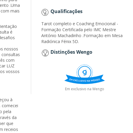
mento .Uma
o com mais
Qualificações
Tarot completo e Coaching Emocional -
ientação
Formação Certificada pelo IMC Mestre
sulta é
António Machadinho .Formação em Mesa
desafios
Radiónica Fénix 5D.
s
os nossos
Distinções Wengo
 consultas
cês com
ocar LUZ
nos vossos
Em exclusivo na Wengo
eçou à
, comecei
o pela
través da
ber que
em receios