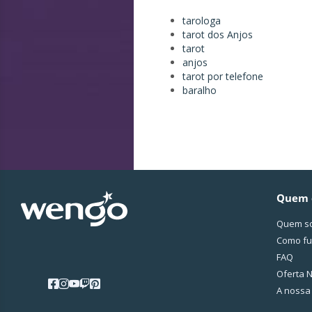
tarologa
tarot dos Anjos
tarot
anjos
tarot por telefone
baralho
Quem 
Quem s
Como fu
FAQ
Oferta N
A nossa