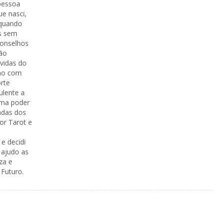
pessoa
ue nasci,
 quando
s sem
conselhos
são
úvidas do
lho com
orte
ulente a
rma poder
adas dos
por Tarot e
e decidi
 ajudo as
za e
 Futuro.