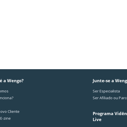
é a Wengo?
Junte-se a Wen
omos
Ser Especialista
nciona?
Ser Afiliado ou Parc
ovo Cliente
Programa Vidên
 E-zine
Live