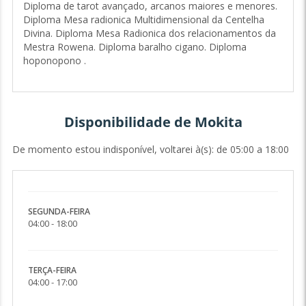
Diploma de tarot avançado, arcanos maiores e menores.
destas leituras, e sou grata por isso. Venha conversar
Diploma Mesa radionica Multidimensional da Centelha
comigo, vai se surpreender pela positiva.❤
Divina. Diploma Mesa Radionica dos relacionamentos da
Mestra Rowena. Diploma baralho cigano. Diploma
hoponopono .
Disponibilidade de Mokita
De momento estou indisponível, voltarei à(s): de 05:00 a 18:00
SEGUNDA-FEIRA
04:00 - 18:00
TERÇA-FEIRA
04:00 - 17:00