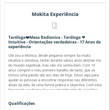
Mokita Experiência
Taróloga❤️Mesa Radionica - Taróloga ❤
Intuitiva - Orientações verdadeiras - 17 Anos de
experiência
Olá sou a Mónica, desde pequena sempre fui muito
intuitiva e sensitiva, tentei durante vários anos abstrair me
do mundo espiritual, mas não me sentia bem. Com 19
anos comprei o meu primeiro baralho de tarot, que se
tornou uma paixão até aos dias de hoje. Estou aqui para
ajudar as pessoas a encontrar respostas nas diferentes
áreas da vida, de uma forma prática e objectiva. Com esta
ferramenta podemos buscar entendimento de questôes
que temos dificuldade de lidar e compreender, dessa
forma este oráculo é uma ferramenta terapêutica para o
Qualificações
nosso autoconhecimento e compreensâo dos nossos
desafios Tenho vindo a ajudar várias pessoas através