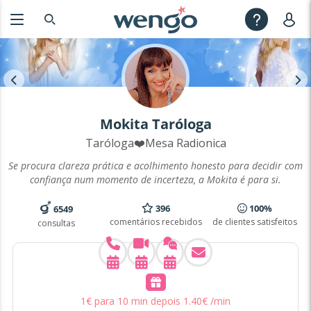
Mokita Taróloga
Taróloga❤️Mesa Radionica
Se procura clareza prática e acolhimento honesto para decidir com
confiança num momento de incerteza, a Mokita é para si.
396
100%
6549
comentários recebidos
de clientes satisfeitos
consultas
1
€
para 10 min
depois
1
.
40
€
/min