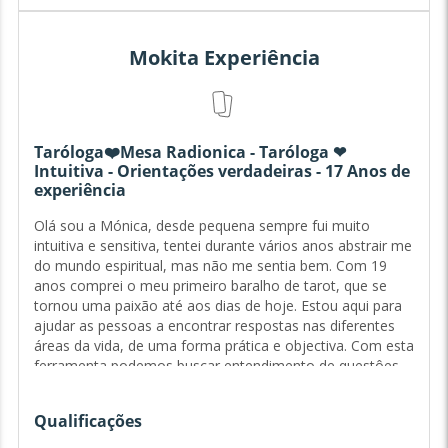
Mokita Experiência
Taróloga❤️Mesa Radionica - Taróloga ❤
Intuitiva - Orientações verdadeiras - 17 Anos de
experiência
Olá sou a Mónica, desde pequena sempre fui muito
intuitiva e sensitiva, tentei durante vários anos abstrair me
do mundo espiritual, mas não me sentia bem. Com 19
anos comprei o meu primeiro baralho de tarot, que se
tornou uma paixão até aos dias de hoje. Estou aqui para
ajudar as pessoas a encontrar respostas nas diferentes
áreas da vida, de uma forma prática e objectiva. Com esta
ferramenta podemos buscar entendimento de questôes
que temos dificuldade de lidar e compreender, dessa
forma este oráculo é uma ferramenta terapêutica para o
Qualificações
nosso autoconhecimento e compreensâo dos nossos
desafios Tenho vindo a ajudar várias pessoas através