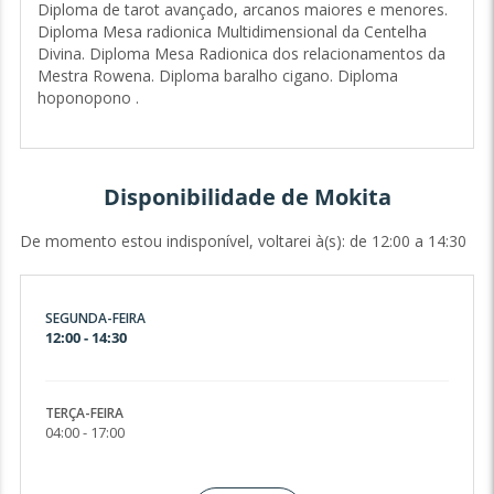
Diploma de tarot avançado, arcanos maiores e menores.
destas leituras, e sou grata por isso. Venha conversar
Diploma Mesa radionica Multidimensional da Centelha
comigo, vai se surpreender pela positiva.❤
Divina. Diploma Mesa Radionica dos relacionamentos da
Mestra Rowena. Diploma baralho cigano. Diploma
hoponopono .
Disponibilidade de Mokita
De momento estou indisponível, voltarei à(s): de 12:00 a 14:30
SEGUNDA-FEIRA
12:00 - 14:30
TERÇA-FEIRA
04:00 - 17:00