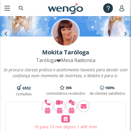
Mokita Taróloga
Taróloga❤️Mesa Radionica
Se procura clareza prática e acolhimento honesto para decidir com
confiança num momento de incerteza, a Mokita é para si.
396
100%
6552
comentários recebidos
de clientes satisfeitos
consultas
1
€
para 10 min
depois
1
.
40
€
/min