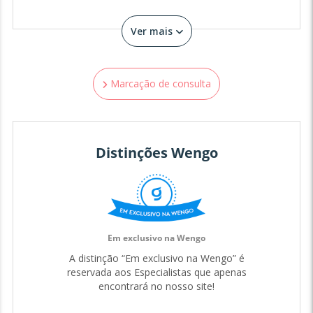
próprio modo de reagir. Quer saber como você lida com
isso? Confira.
Ver mais
HORÓSCOPO CIGANO
Punhal (nascidos entre 21/03 e 20/04) ÁRIES
Marcação de consulta
Você é um grande guerreiro; quase nada o derruba. É o
tipo de pessoa que luta até quase perder suas forças. O
único problema é que nunca dá ouvido ao seu coração,
que pode ficar despedaçado diante da dor.
Distinções Wengo
Coroa (nascidos entre 21/04 e 20/05) TOURO
Por ser obsessivo, não consegue pensar em outra coisa
enquanto não encontrar a solução. Por outro lado,
detesta ter qualquer tipo de problema. Porém, quando a
vida não dá outra saída, você o enfrenta de cabeça
erguida até eliminá-lo por completo.
Em exclusivo na Wengo
Candeias (nascidos entre 21/05 e 20/06) GEMEOS
A distinção “Em exclusivo na Wengo” é
reservada aos Especialistas que apenas
Candeias (nascidos entre 21/05 e 20/06) GEMEOS
encontrará no nosso site!
Primeiro, você encara o problema como algo sem
importância, acha que é tudo ilusão. Depois de um