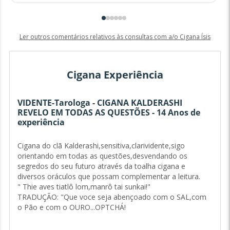
Ler outros comentários relativos às consultas com a/o Cigana Ísis
Cigana Experiência
VIDENTE-Tarologa - CIGANA KALDERASHI
REVELO EM TODAS AS QUESTÕES - 14 Anos de
experiência
Cigana do clã Kalderashi,sensitiva,clarividente,sigo
orientando em todas as questões,desvendando os
segredos do seu futuro através da toalha cigana e
diversos oráculos que possam complementar a leitura.
" Thie aves tiatlô lom,manrô tai sunkai!"
TRADUÇÃO: "Que voce seja abençoado com o SAL,com
o Pão e com o OURO...OPTCHÁ!
-Toalha Cigana,( previsão mês a mês)