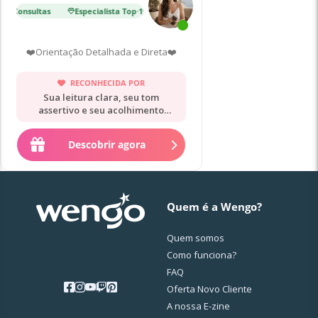
000 Consultas
Especialista Top
·
19 000 Consultas
Estrela Nascen
❤️Orientação Detalhada e Direta❤️
RECONHECIDA POR
Sua leitura clara, seu tom
assertivo e seu acolhimento
sereno.
Descobrir agora
Quem é a Wengo?
Quem somos
Como funciona?
FAQ
Oferta Novo Cliente
A nossa E-zine