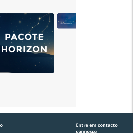
go
Entre em contacto
connosco