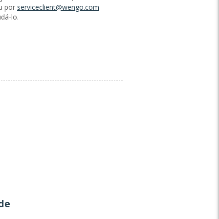
u por
serviceclient@wengo.com
dá-lo.
de