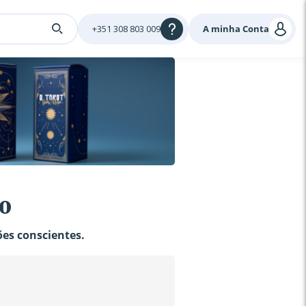
+351 308 803 009
A minha Conta
o
ões conscientes.