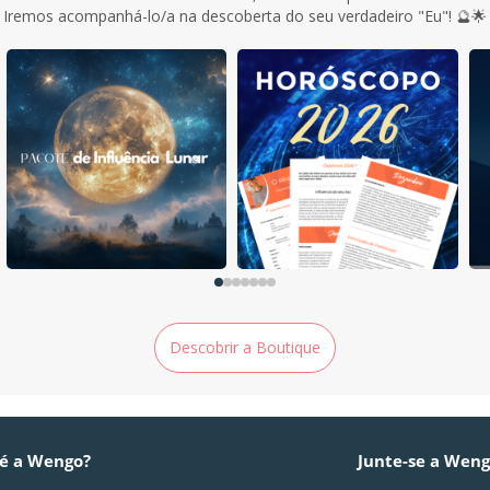
Iremos acompanhá-lo/a na descoberta do seu verdadeiro "Eu"! 🔮🌟
Descobrir a Boutique
é a Wengo?
Junte-se a Wen