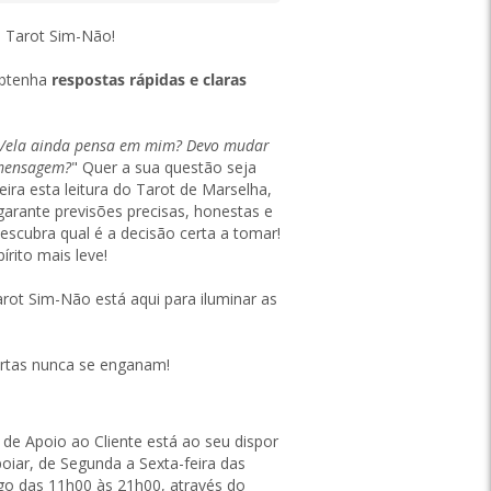
o Tarot Sim-Não!
obtenha
respostas rápidas e claras
e/ela ainda pensa em mim? Devo mudar
 mensagem?
" Quer a sua questão seja
eira esta leitura do Tarot de Marselha,
garante previsões precisas, honestas e
escubra qual é a decisão certa a tomar!
rito mais leve!
arot Sim-Não está aqui para iluminar as
artas nunca se enganam!
 de Apoio ao Cliente está ao seu dispor
oiar, de Segunda a Sexta-feira das
o das 11h00 às 21h00, através do