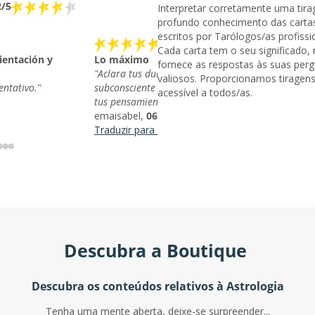
2/5
Interpretar corretamente uma tir
profundo conhecimento das cartas
escritos por Tarólogos/as profissi
Cada carta tem o seu significado,
ientación y
Lo máximo
fornece as respostas às suas perg
"Aclara tus dudas más internas que tienes un tu
valiosos. Proporcionamos tiragens 
entativo."
subconsciente y te ayuda a clarificar y comprende
acessível a todos/as.
tus pensamientos 🙌🏼"
emaisabel,
06/11/2025
Traduzir para português de Portugal
Descubra a Boutique
Descubra os conteúdos relativos à Astrologia
Tenha uma mente aberta, deixe-se surpreender...