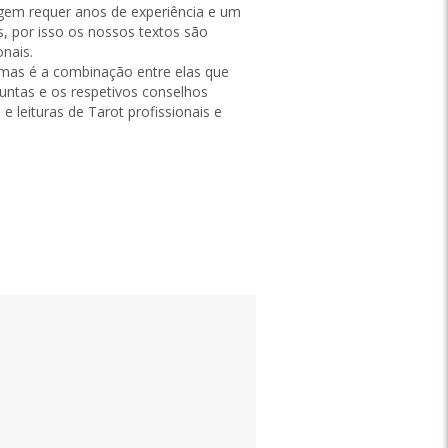
agem requer anos de experiência e um
, por isso os nossos textos são
onais.
 mas é a combinação entre elas que
Ottimo
untas e os respetivos conselhos
"Funzionano ve lo confermo attendibili"
e leituras de Tarot profissionais e
r mejor
gaet78,
15/08/2025
Traduzir para português de Portugal