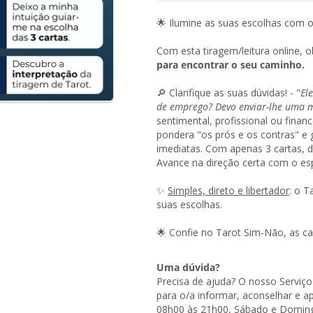
🌟 Ilumine as suas escolhas com 
Com esta tiragem/leitura online, 
para encontrar o seu caminho.
🔎 Clarifique as suas dúvidas! - "
El
de emprego? Devo enviar-lhe uma
sentimental, profissional ou financ
pondera "os prós e os contras" e 
imediatas. Com apenas 3 cartas, d
Avance na direção certa com o espí
✨
Simples, direto e libertador
: o T
suas escolhas.
🌟 Confie no Tarot Sim-Não, as c
Uma dúvida?
Precisa de ajuda? O nosso Serviço
para o/a informar, aconselhar e ap
08h00 às 21h00, Sábado e Doming