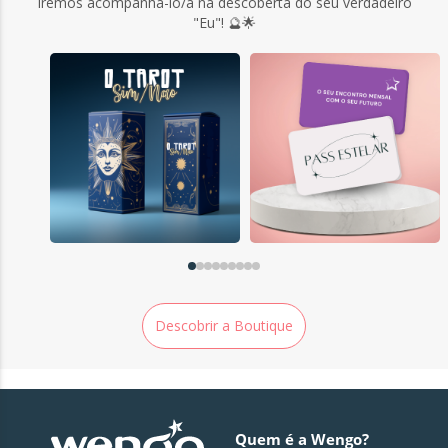
Iremos acompanhá-lo/a na descoberta do seu verdadeiro
"Eu"! 🔮🌟
Descobrir a Boutique
Quem é a Wengo?