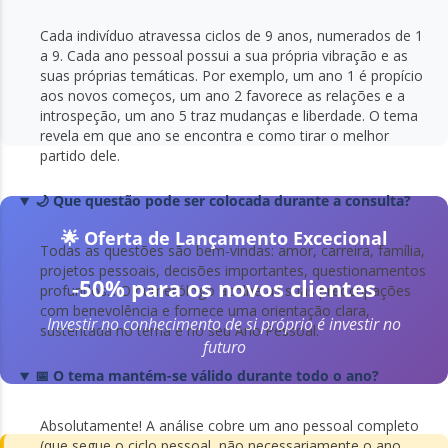
Cada indivíduo atravessa ciclos de 9 anos, numerados de 1
a 9. Cada ano pessoal possui a sua própria vibração e as
suas próprias temáticas. Por exemplo, um ano 1 é propício
aos novos começos, um ano 2 favorece as relações e a
introspeção, um ano 5 traz mudanças e liberdade. O tema
revela em que ano se encontra e como tirar o melhor
partido dele.
🌙 Que questão pode ser colocada durante a consulta?
🌟 Oferta de Lançamento Excecional
Todas as questões são bem-vindas: amor, carreira, família,
projetos pessoais, decisões importantes, questionamentos
-50% para os novos clientes
profundos... O numerólogo acolhe as suas preocupações
com benevolência e fornece uma orientação clara,
Investir no conhecimento de si próprio é investir no
sustentada no tema e no seu Ano Pessoal.
futuro
📅 O tema mantém-se válido durante todo o ano?
Absolutamente! A análise cobre um ano pessoal completo
(que segue o ciclo pessoal, não necessariamente o ano