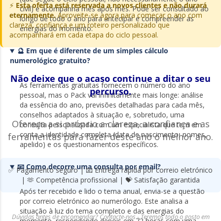
⚡
Esta oferta está reservada a novos clientes e não durará
civil) e acompanha mês após mês. Pode ser consultado ao
eternamente.
Aproveite-se agora para começar o ano com
longo de todo o ano para antecipar e compreender as
clareza, confiança e um roteiro personalizado que
energias do momento.
acompanhará em cada etapa do ciclo pessoal.
🔮 Em que é diferente de um simples cálculo
numerológico gratuito?
Não deixe que o acaso continue a ditar o seu
As ferramentas gratuitas fornecem o número do ano
percurso.
pessoal, mas o Pack vai infinitamente mais longe: análise
da essência do ano, previsões detalhadas para cada mês,
conselhos adaptados à situação e, sobretudo, uma
Ofereça a si próprio a clareza, a confiança e as
consulta personalizada com um especialista que tem em
conta a identidade completa (data de nascimento, nomes,
ferramentas para fazer deste ano o melhor ano.
apelido) e os questionamentos específicos.
📧 Como decorre uma consulta por email?
✅ Pagamento seguro | 📧 Entrega rápida por correio eletrónico
| 🫶 Competência profissional | 💝 Satisfação garantida
Após ter recebido e lido o tema anual, envia-se a questão
por correio eletrónico ao numerólogo. Este analisa a
situação à luz do tema completo e das energias do
Dúvidas antes de encomendar? Contacte-nos - Teremos todo o gosto em
momento, respondendo depois em 72 horas com uma