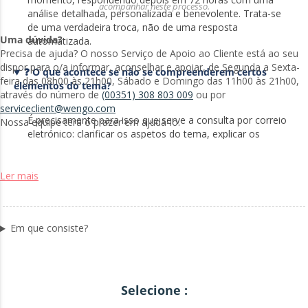
acompanhar neste processo.
análise detalhada, personalizada e benevolente. Trata-se
de uma verdadeira troca, não de uma resposta
Uma dúvida?
automatizada.
Precisa de ajuda? O nosso Serviço de Apoio ao Cliente está ao seu
dispor para o/a informar, aconselhar e apoiar, de Segunda a Sexta-
❓ O que acontece se não se compreenderem certos
feira das 08h00 às 21h00, Sábado e Domingo das 11h00 às 21h00,
elementos do tema?
através do número de
(00351) 308 803 009
ou por
serviceclient@wengo.com
É precisamente para isso que serve a consulta por correio
Nossa equipe terá o prazer em ajudá-lo.
eletrónico: clarificar os aspetos do tema, explicar os
conceitos numerológicos e, sobretudo, traduzir estas
informações em orientação concreta para a vida
quotidiana. O numerólogo está presente para tornar
Ler mais
acessível esta sabedoria milenar.
🎁 É possível oferecer este Pack?
Em que consiste?
Sim, é uma prenda original e profundamente significativa!
Especifique-se no momento da encomenda. A pessoa que
recebe esta prenda beneficiará de um ano de orientação e
Selecione :
de compreensão dos seus ciclos pessoais. Que atenção