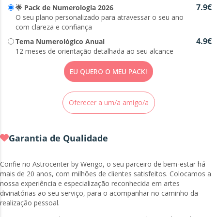
mais bela do que oferecer clareza e confiança?
7.9€
🌟 Pack de Numerologia 2026
O seu plano personalizado para atravessar o seu ano
✨ A numerologia é realmente eficaz?
com clareza e confiança
4.9€
Tema Numerológico Anual
A numerologia é uma ciência milenar utilizada por
12 meses de orientação detalhada ao seu alcance
numerosas civilizações. Revela os ciclos naturais que
ritmam a nossa existência e ajuda a compreender as
EU QUERO O MEU PACK!
energias em ação na vida. Não se trata de adivinhação,
mas de uma ferramenta de conhecimento de si próprio e
de antecipação que permite tomar melhores decisões, no
Oferecer a um/a amigo/a
momento certo, em harmonia com os ciclos pessoais.
Garantia de Qualidade
Confie no Astrocenter by Wengo, o seu parceiro de bem-estar há
mais de 20 anos, com milhões de clientes satisfeitos. Colocamos a
nossa experiência e especialização reconhecida em artes
divinatórias ao seu serviço, para o acompanhar no caminho da
realização pessoal.