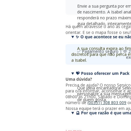
Envie a sua pergunta por e
de nascimento. A Isabel ana
responderá no prazo máxim
guia detalhado, inteiramente
Há quem atravesse o ano às cega
orientar. E se o mapa fosse o seu
✨ O que acontece se eu nã
A sua consulta expira ao f
✅ Pagamento seguro | 🫶 20
discretos para que não perca 
ex
a Isabel.
💝 Posso oferecer um Pack
Uma dúvida?
Precisa de ajuda? O nosso Serviço
Que ideia encantadora! Sel
para o/a informar, aconselhar e ap
personalize a sua mensagem
08h00 às 21h00, Sábado e Doming
de quem gosta.
número de
(00351) 308 803 009
o
Nossa equipe terá o prazer em aju
🔮 Por que razão é que um
tudo?