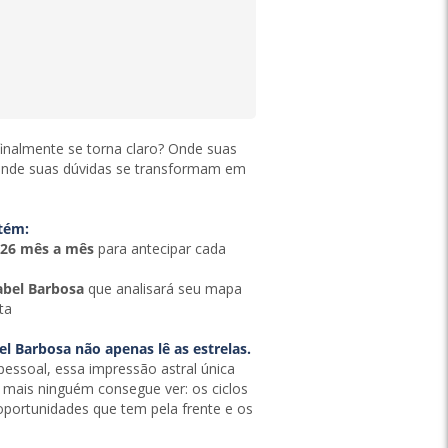
inalmente se torna claro? Onde suas
onde suas dúvidas se transformam em
tém:
26 mês a mês
para antecipar cada
abel Barbosa
que analisará seu mapa
ta
el Barbosa não apenas lê as estrelas.
pessoal, essa impressão astral única
e mais ninguém consegue ver: os ciclos
oportunidades que tem pela frente e os