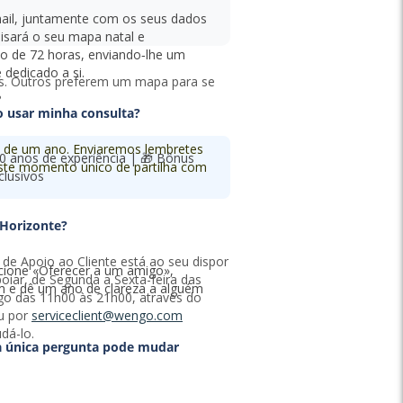
mail, juntamente com os seus dados
lisará o seu mapa natal e
o de 72 horas, enviando‑lhe um
 dedicado a si.
s. Outros preferem um mapa para se
?
o usar minha consulta?
im de um ano. Enviaremos lembretes
 anos de experiência | 🎁 Bônus
este momento único de partilha com
clusivos
 Horizonte?
 de Apoio ao Cliente está ao seu dispor
ecione «Oferecer a um amigo»,
oiar, de Segunda a Sexta-feira das
 e dê um ano de clareza a alguém
o das 11h00 às 21h00, através do
u por
serviceclient@wengo.com
dá-lo.
a única pergunta pode mudar