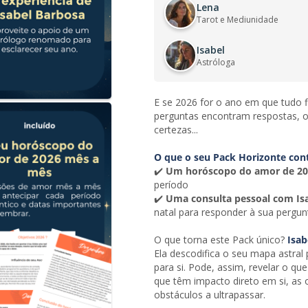
Lena
Tarot e Mediunidade
Isabel
Astróloga
E se 2026 for o ano em que tudo f
perguntas encontram respostas, 
certezas...
O que o seu Pack Horizonte con
✔️
Um horóscopo do amor de 20
período
✔️
Uma consulta pessoal com Is
natal para responder à sua pergun
O que torna este Pack único?
Isab
Ela descodifica o seu mapa astral 
para si. Pode, assim, revelar o qu
que têm impacto direto em si, as 
obstáculos a ultrapassar.