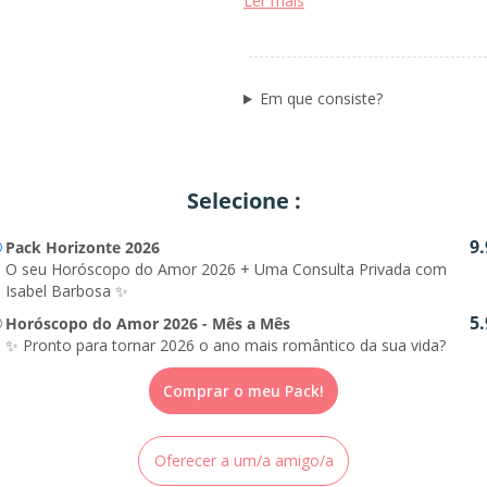
Ler mais
Porque a Isabel não lhe dá 
descodifica o seu mapa nata
impacto direto em si. Essa r
vezes, o ponto de viragem q
Em que consiste?
Selecione :
9.
Pack Horizonte 2026
O seu Horóscopo do Amor 2026 + Uma Consulta Privada com
Isabel Barbosa ✨
5.
Horóscopo do Amor 2026 - Mês a Mês
✨ Pronto para tornar 2026 o ano mais romântico da sua vida?
Comprar o meu Pack!
Oferecer a um/a amigo/a