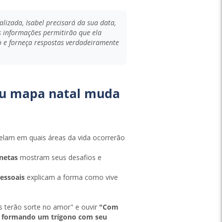
alizada, Isabel precisará da sua data,
s informações permitirão que ela
 e forneça respostas verdadeiramente
eu mapa natal muda
elam em quais áreas da vida ocorrerão
anetas
mostram seus desafios e
essoais
explicam a forma como vive
os terão sorte no amor" e ouvir
"Com
 e formando um trígono com seu