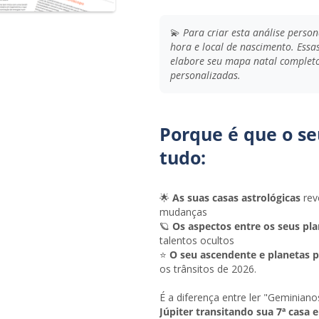
💫
Para criar esta análise person
hora e local de nascimento. Essa
elabore seu mapa natal completo
personalizadas.
Porque é que o s
tudo:
🌟
As suas casas astrológicas
rev
mudanças
🪐
Os aspectos entre os seus pl
talentos ocultos
⭐
O seu ascendente e planetas p
os trânsitos de 2026.
É a diferença entre ler "Geminian
Júpiter transitando sua 7ª casa