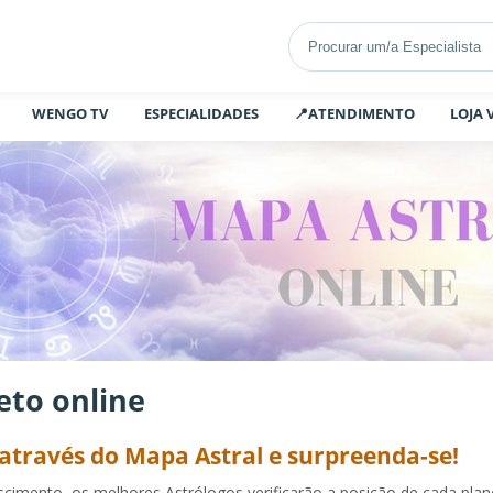
WENGO TV
ESPECIALIDADES
📍ATENDIMENTO
LOJA 
eto online
através do Mapa Astral e surpreenda-se!
nascimento, os melhores Astrólogos verificarão a posição de cada p