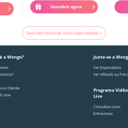
sua parte...
Descobrir agora
Descobrir todos/as os/as Especialistas! >
é a Wengo?
Junte-se a Wen
omos
Ser Especialista
nciona?
Ser Afiliado ou Parc
ovo Cliente
Programa Vidên
 E-zine
Live
Consultas Lives
Entrevistas