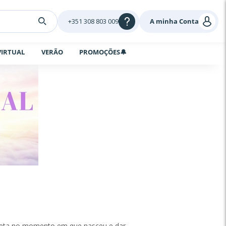
+351 308 803 009
A minha Conta
VIRTUAL
VERÃO
PROMOÇÕES🔔
laneta no momento em que nasceu e dar-