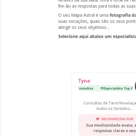
lhe-ão as respostas para todas as suas
O seu Mapa Astral é uma
fotografia d
suas vocações, quais são os seus pont
atingir os seus objetivos…
Selecione aqui abaixo um especialist
Tyna
Especialista Top
·
27 000 Consultas
Especialista Top
·
27 0
Consultas de Tarot Revelaç
todos os Sentidos...
RECONHECIDA POR
Sua mediunidade exata, 
respostas claras e seu