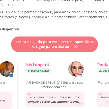
 questões.
a sua vida
, que permite descobrir, para além, do seu passado, do seu
os fortes (e fracos), como é a sua personalidade verdadeiramente, 
a disponível
Precisa de ajuda para escolher um Especialista?
📞 Ligue para o 308 801 100
Isis Longatti
Paula
00 Consultas
11 000 Consultas
20 000 
ao em
AFETIVIDADE E FINANÇAS-Encontre seu
💙orien
melhor caminho
Isis primeira de muitas consultas
Sempr
suas
consigo e estou extremamente grata
me
pela delicadeza e acolhimento da
ori