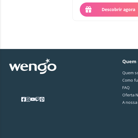
acolhimento.
Descobrir agora
Quem 
Quem s
Como fu
FAQ
Oferta N
A nossa