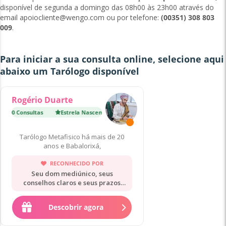
disponível de segunda a domingo das 08h00 às 23h00 através do
email
apoiocliente@wengo.com
ou por telefone:
(00351) 308 803
009
.
Para iniciar a sua consulta online, selecione aqui
abaixo um
Tarólogo
disponível
Rogério Duarte
9 900 Consultas
Estrela Nascente
·
9 900 Consultas
Especialista T
Tarólogo Metafisico há mais de 20
anos e Babalorixá,
RECONHECIDO POR
Seu dom mediúnico, seus
conselhos claros e seus prazos
precisos.
Descobrir agora