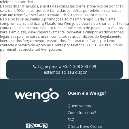
telefone ou por chat.
Depois dos 10 minutos, a tarifa das consultas por telefone fixo ou por chat
será de 1.40€/min adicional. A tarifa das consultas por telefone realizadas
com um telemóvel será acrescentado de 20 centimos por minuto.
Não é possível acumular 2 promoções ao mesmo tempo. Cada cliente
compromete-se a utilizar a Plataforma Wengo de boa-fé e a criar uma (1) única
conta cliente com email, número de telefone e meio de pagamento válidos.
Para além disso, deve imperativamente, respeitar e cumprir as disposições
legais e regulamentares, assim como todas as condições do Regulamento
Interno e dos Regulamentos Associados. Em caso de dúvida, por favor
contacte o Serviço de Apoio ao Cliente por telefone : (+351) 308 809 725 ou
por email :
apoiocliente@wengo.com
.
📞 Ligue para o
+351 308 803 009
, estamos ao seu dispor!
Quem é a Wengo?
Quem somos
Como funciona?
FAQ
Oferta Novo Cliente