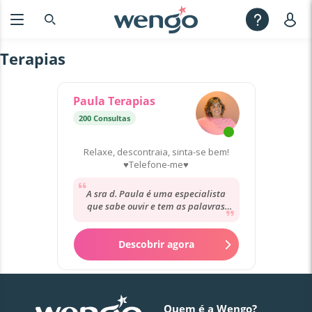
Terapias
Paula Terapias
200 Consultas
Relaxe, descontraia, sinta-se bem!
♥Telefone-me♥
A sra d. Paula é uma especialista
que sabe ouvir e tem as palavras
certas para o momento em que a
contacto. Preocupada...
Descobrir agora
Quem é a Wengo?