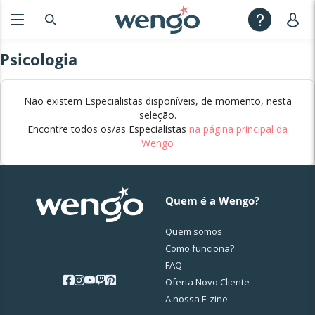
Psicologia
Não existem Especialistas disponíveis, de momento, nesta
seleção.
Encontre todos os/as Especialistas
na página principal da
Wengo
Quem é a Wengo?
Quem somos
Como funciona?
FAQ
Oferta Novo Cliente
A nossa E-zine