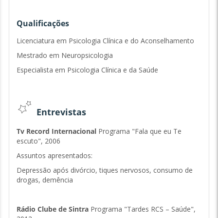
Fobia
Aconselhamento conjugal e parental
Qualificações
Licenciatura em Psicologia Clínica e do Aconselhamento
Intervenção Neuropsicológica
:
Mestrado em Neuropsicologia
Aperfeiçoamento da metodologia do estudo - Excelentes
Especialista em Psicologia Clínica e da Saúde
resultados
Melhoramento da memória
Acompanhamento doentes de Alzheimer
Entrevistas
Tv Record Internacional
Programa "Fala que eu Te
Orientação Profissional:
escuto", 2006
Orientação entrevistas de trabalho
Assuntos apresentados:
Aperfeiçoamento da comunicação
Depressão após divórcio, tiques nervosos, consumo de
Organização e comunicação de apresentações em meio
drogas, demência
escolar e profissional (relatórios, reuniões, etc)
Rádio Clube de Sintra
Programa "Tardes RCS – Saúde",