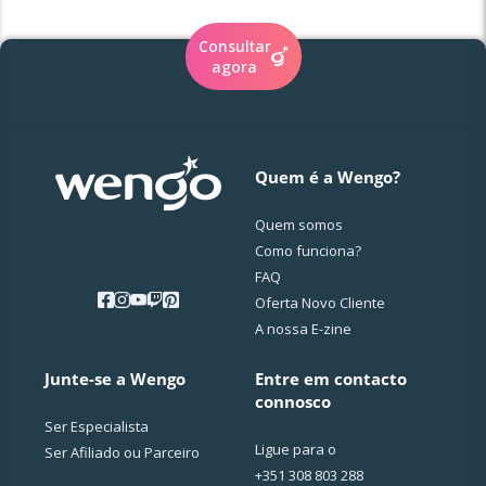
iluminar o seu caminho, a dissipar incertezas e a
guiá-lo/a rumo ao equilíbrio e à realização
Consultar
pessoal.
agora
Quem é a Wengo?
Quem somos
Como funciona?
FAQ
Oferta Novo Cliente
A nossa E-zine
Junte-se a Wengo
Entre em contacto
connosco
Ser Especialista
Ligue para o
Ser Afiliado ou Parceiro
+351 308 803 288