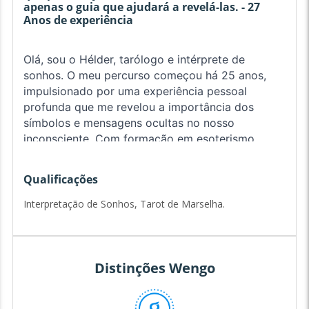
apenas o guia que ajudará a revelá-las. - 27
Anos de experiência
Olá, sou o Hélder, tarólogo e intérprete de
sonhos. O meu percurso começou há 25 anos,
impulsionado por uma experiência pessoal
profunda que me revelou a importância dos
símbolos e mensagens ocultas no nosso
inconsciente. Com formação em esoterismo,
psicologia simbólica e práticas meditativas,
desenvolvi uma abordagem única que une
Qualificações
sabedoria ancestral e conhecimento
contemporâneo.
Interpretação de Sonhos, Tarot de Marselha.
Acredito que os sonhos são portais para o nosso
inconsciente e, por vezes, para dimensões mais
elevadas, trazendo-nos mensagens valiosas
Distinções Wengo
sobre o nosso caminho. A minha especialidade
passa pela interpretação dos sonhos, a leitura do