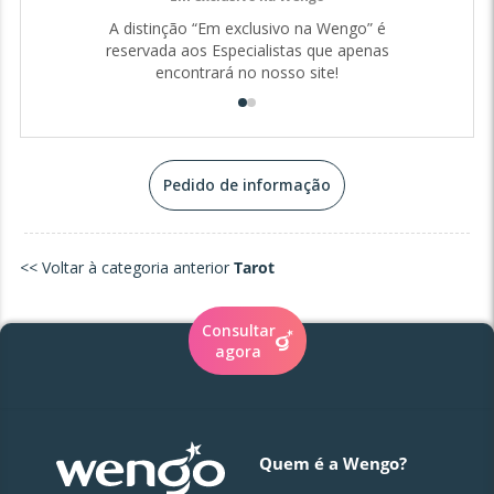
Trabalhei em várias áreas relacionadas com a escrita e a
A distinção “Em exclusivo na Wengo” é
comunicação, mas sentia que faltava algo. Foi então que
reservada aos Especialistas que apenas
me dediquei ao mundo espiritual, unindo a minha paixão
encontrará no nosso site!
pelo Tarot e pela Mediunidade com a minha vontade de
ajudar os outros. Hoje, sinto-me grata por poder usar os
meus dons para orientar quem me procura, seja em
momentos de dúvida, de dor ou de busca por clareza.
Pedido de informação
<< Voltar à categoria anterior
Tarot
Consultar
agora
Quem é a Wengo?