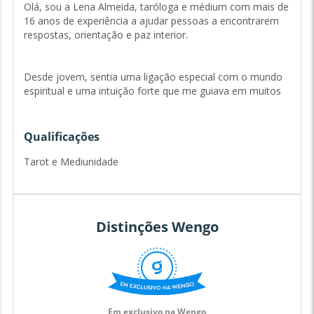
Olá, sou a Lena Almeida, taróloga e médium com mais de
16 anos de experiência a ajudar pessoas a encontrarem
respostas, orientação e paz interior.
Desde jovem, sentia uma ligação especial com o mundo
espiritual e uma intuição forte que me guiava em muitos
momentos da vida. Como nativa de Sagitário com
ascendente em Caranguejo, sempre fui atraída pelos
mistérios do universo e pela sabedoria ancestral. Foi na
Qualificações
adolescência que comecei a explorar o Tarot e a
Mediunidade, ferramentas que me ajudaram a
Tarot e Mediunidade
compreender melhor o mundo à minha volta e a minha
própria missão.
Distinções Wengo
Decidi aprofundar os meus conhecimentos e estudei
Tarot para completar a minha Mediunidade. Durante este
período, percebi que a minha verdadeira vocação era
ajudar as pessoas a encontrarem respostas e a sentirem-
se mais conectadas consigo mesmas e com o universo.
Em exclusivo na Wengo