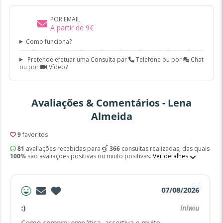
POR EMAIL
A partir de
9
€
Como funciona?
Pretende efetuar uma Consulta par
Telefone ou por
Chat
ou por
Vídeo?
Avaliações & Comentários - Lena
Almeida
9
favoritos
81
avaliações recebidas para
366
consultas realizadas, das quais
100%
são avaliações positivas ou muito positivas.
Ver detalhes
07/08/2026
:)
lnlwiu
Como sempre: empática, assertiva e muito