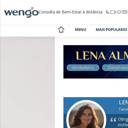
Consulta de Bem-Estar à distância
MENU
MAIS POPULARES
LE
Taro
Obrig
incrí