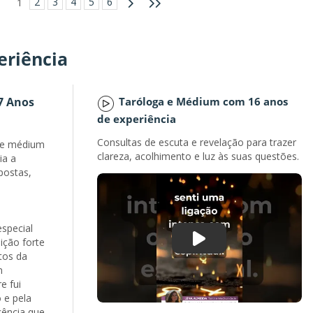
2
3
4
5
6
1
eriência
7 Anos
Taróloga e Médium com 16 anos
de experiência
Consultas de escuta e revelação para trazer
a e médium
clareza, acolhimento e luz às suas questões.
ia a
postas,
special
ição forte
tos da
m
e fui
 e pela
cência que