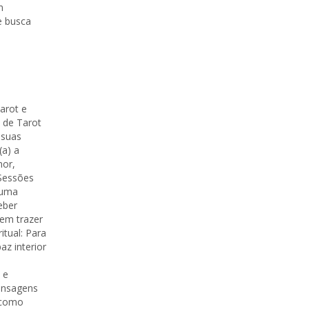
m
e busca
arot e
 de Tarot
 suas
(a) a
mor,
.Sessões
 uma
eber
em trazer
itual: Para
az interior
 e
ensagens
e como