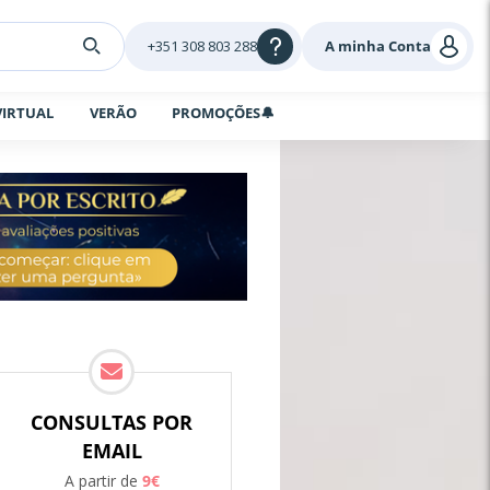
+351 308 803 288
A minha Conta
VIRTUAL
VERÃO
PROMOÇÕES🔔
CONSULTAS POR
EMAIL
A partir de
9
€