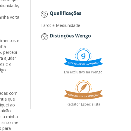
diunidade,
Qualificações
inha volta
Tarot e Mediunidade
Distinções Wengo
cimentos e
nha
, percebi
ra ajudar
as e a
igo
Em exclusivo na Wengo
nadas com
ntia que
Redator Especialista
iquei ao
paixão
m a minha
, sinto-me
s para