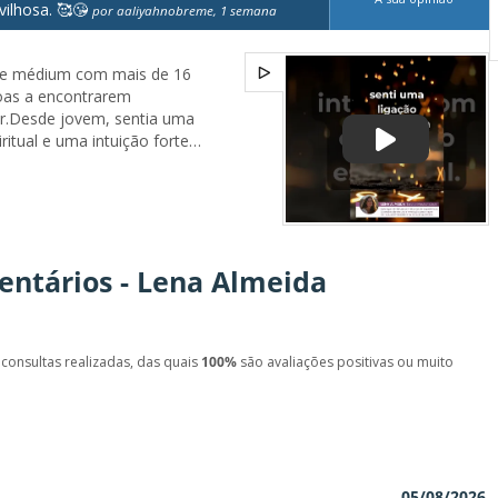
ilhosa. 🥰😘
por aaliyahnobreme, 1 semana
a e médium com mais de 16
soas a encontrarem
ior.Desde jovem, sentia uma
itual e uma intuição forte
s da vida. Como nativa de
nguejo, sempre fui atraída
sabedoria ancestral. Foi na
ar o Tarot e a Mediunidade,
compreender melhor o
entários - Lena Almeida
ópria missão.Decidi
 e estudei Tarot para
rante este período, percebi
ra ajudar as pessoas a
m-se mais conectadas...
consultas realizadas, das quais
100%
são avaliações positivas ou muito
05/08/2026