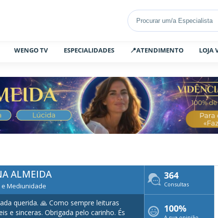
WENGO TV
ESPECIALIDADES
📍ATENDIMENTO
LOJA 
NA ALMEIDA
364
Consultas
t e Mediunidade
ada querida. 🙏 Como sempre leituras
100%
veis e sinceras. Obrigada pelo carinho. És
A sua opinião