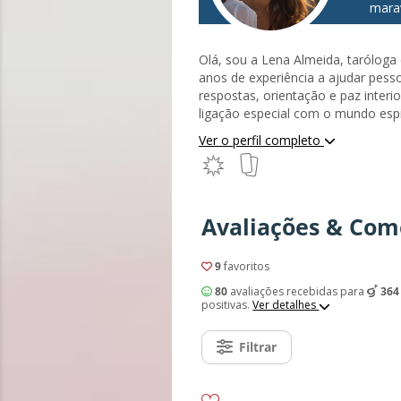
marav
Olá, sou a Lena Almeida, tarólog
anos de experiência a ajudar pes
respostas, orientação e paz inter
ligação especial com o mundo espir
que me guiava em muitos momento
Ver o perfil completo
Sagitário com ascendente em Cara
pelos mistérios do universo e pela 
adolescência que comecei a explor
ferramentas que me ajudaram a 
Avaliações & Com
mundo à minha volta e a minha pr
aprofundar os meus conhecimentos
completar a minha Mediunidade. Du
9
favoritos
que a minha verdadeira vocação e
encontrarem respostas e a sentire
80
avaliações recebidas para
364
positivas.
Ver detalhes
Filtrar