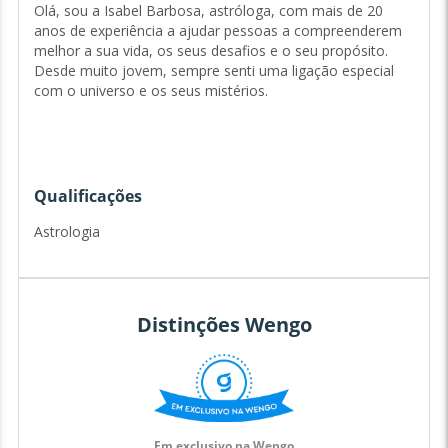
Olá, sou a Isabel Barbosa, astróloga, com mais de 20
anos de experiência a ajudar pessoas a compreenderem
melhor a sua vida, os seus desafios e o seu propósito.
Desde muito jovem, sempre senti uma ligação especial
com o universo e os seus mistérios.
Foi na universidade que descobri a minha verdadeira
paixão: a Astrologia. Intrigada pelo poder dos astros e
pela forma como influenciam a nossa vida, comecei a
Qualificações
estudar Astrologia de forma autodidata, lendo todos os
livros que consegui encontrar sobre o tema. Após
Astrologia
terminar a licenciatura, decidi aprofundar os meus
conhecimentos e embarquei numa jornada de
aprendizagem que me levou a viajar por vários países,
onde participei em conferências e workshops com
Distinções Wengo
especialistas de renome.
Ao longo dos anos, desenvolvi uma abordagem única que
combina a Psicologia com a Astrologia, permitindo-me
oferecer uma perspetiva mais completa e profunda sobre
Em exclusivo na Wengo