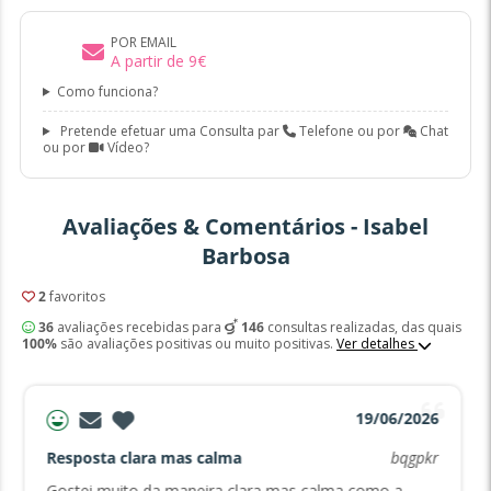
POR EMAIL
A partir de
9
€
Como funciona?
Pretende efetuar uma Consulta par
Telefone ou por
Chat
ou por
Vídeo?
Avaliações & Comentários - Isabel
Barbosa
2
favoritos
36
avaliações recebidas para
146
consultas realizadas, das quais
100%
são avaliações positivas ou muito positivas.
Ver detalhes
19/06/2026
Resposta clara mas calma
bqgpkr
Gostei muito da maneira clara mas calma como a