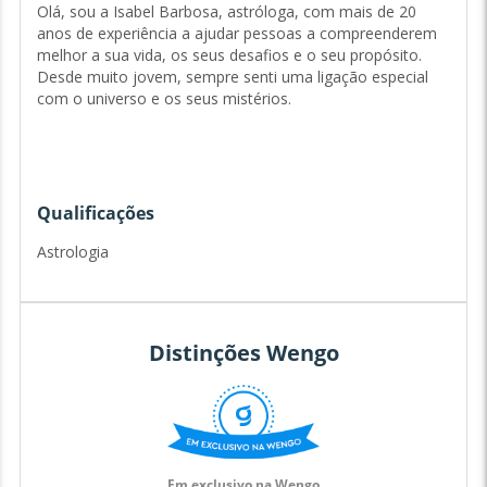
Olá, sou a Isabel Barbosa, astróloga, com mais de 20
anos de experiência a ajudar pessoas a compreenderem
melhor a sua vida, os seus desafios e o seu propósito.
Desde muito jovem, sempre senti uma ligação especial
com o universo e os seus mistérios.
Foi na universidade que descobri a minha verdadeira
paixão: a Astrologia. Intrigada pelo poder dos astros e
pela forma como influenciam a nossa vida, comecei a
Qualificações
estudar Astrologia de forma autodidata, lendo todos os
livros que consegui encontrar sobre o tema. Após
Astrologia
terminar a licenciatura, decidi aprofundar os meus
conhecimentos e embarquei numa jornada de
aprendizagem que me levou a viajar por vários países,
onde participei em conferências e workshops com
Distinções Wengo
especialistas de renome.
Ao longo dos anos, desenvolvi uma abordagem única que
combina a Psicologia com a Astrologia, permitindo-me
oferecer uma perspetiva mais completa e profunda sobre
Em exclusivo na Wengo