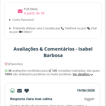
POR EMAIL
A partir de
9
€
Como funciona?
Pretende efetuar uma Consulta par
Telefone ou por
Chat
ou por
Vídeo?
Avaliações & Comentários - Isabel
Barbosa
2
favoritos
36
avaliações recebidas para
145
consultas realizadas, das quais
100%
são avaliações positivas ou muito positivas.
Ver detalhes
19/06/2026
Resposta clara mas calma
bqgpkr
Gostei muito da maneira clara mas calma como a