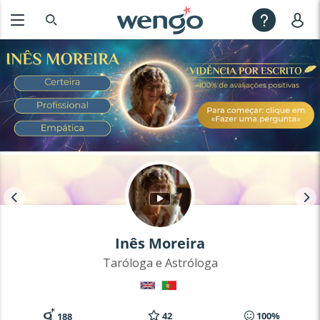
Inês Moreira
Taróloga e Astróloga
42
100%
188