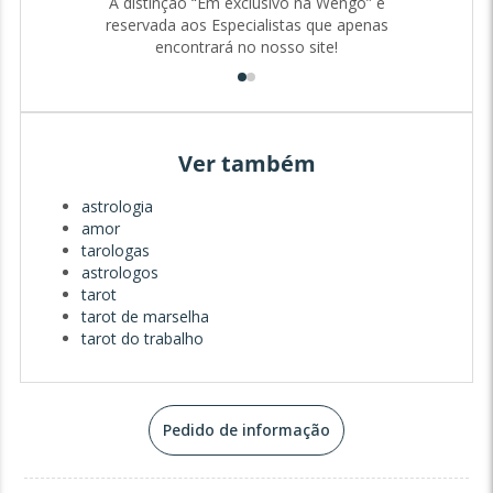
A distinção “Em exclusivo na Wengo” é
reservada aos Especialistas que apenas
encontrará no nosso site!
Hoje, dedico-me a ajudar pessoas de todas as idades e
origens a encontrarem respostas para as suas dúvidas,
seja no amor, no trabalho, na família ou em questões
espirituais. Acredito que o Tarot e a Astrologia são
ferramentas poderosas para nos conectarmos com o
Ver também
nosso interior e com o universo, trazendo clareza e
orientação para os momentos mais desafiantes.
astrologia
amor
tarologas
astrologos
tarot
tarot de marselha
tarot do trabalho
Pedido de informação