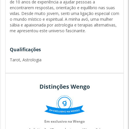
de 10 anos de experiência a ajudar pessoas a
encontrarem respostas, orientação e equilíbrio nas suas
vidas. Desde muito jovem, senti uma ligação especial com
o mundo místico e espiritual. A minha avó, uma mulher
sábia e apaixonada por astrologia e terapias alternativas,
me apresentou este universo fascinante.
Foi através dos livros dela e das nossas longas conversas
Qualificações
que comecei a explorar o Tarot e a Astrologia,
ferramentas que rapidamente se tornaram essenciais na
Tarot, Astrologia
minha vida. Com o tempo, percebi que tinha um dom
natural para interpretar os sinais do universo e ajudar os
outros a compreenderem o seu caminho.
Distinções Wengo
A minha curiosidade levou-me a estudar Psicologia, para
aprofundar o meu conhecimento sobre a mente humana,
e mais tarde Jornalismo, para desenvolver as minhas
capacidades de comunicação. Estas formações
complementam o meu trabalho como taróloga e
Em exclusivo na Wengo
astróloga, permitindo-me oferecer uma abordagem clara,
empática e prática a quem me procura.